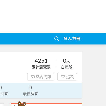
登入/註冊
4251
0
人
累計瀏覽數
在追蹤
站內簡訊
追蹤
0
0
請回答
最佳解答