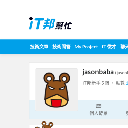
技術文章
技術問答
My Project
iT 徵才
聊
jasonbaba
(jason
iT邦新手 5 級 ‧ 點數
個人背景