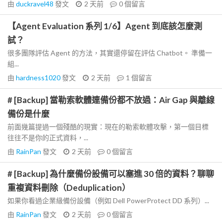
由
duckravel48
發文
2 天前
0
個留言
【Agent Evaluation 系列 1/6】Agent 到底該怎麼測
試？
很多團隊評估 Agent 的方法，其實還停留在評估 Chatbot。 準備一
組...
由
hardness1020
發文
2 天前
1
個留言
# [Backup] 當勒索軟體連備份都不放過：Air Gap 與離線
備份是什麼
前面幾篇提過一個殘酷的現實：現在的勒索軟體攻擊，第一個目標
往往不是你的正式資料，...
由
RainPan
發文
2 天前
0
個留言
# [Backup] 為什麼備份設備可以塞進 30 倍的資料？聊聊
重複資料刪除（Deduplication）
如果你看過企業級備份設備（例如 Dell PowerProtect DD 系列）...
由
RainPan
發文
2 天前
0
個留言