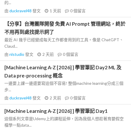
的...
由
duckravel48
發文
1 天前
0
個留言
【分享】台灣團隊開發 免費 AI Prompt 管理網站，終於
不用再到處找提示詞了
最近 AI 幾乎已經變成每天工作都會用到的工具。像是 ChatGPT、
Claud...
由
nlstudio
發文
2 天前
0
個留言
[Machine Learning A-Z [2026] ] 學習筆記 Day2 ML 及
Data pre-processing 概念
一邊要上課一邊還要寫這個不容易! 整個machine learning分成三個
步...
由
duckravel48
發文
2 天前
0
個留言
[Machine Learning A-Z [2026] ] 學習筆記 Day1
這個系列文章是Udemy上的課程延伸，因為我個人想趁著育嬰假空
檔學一點data...