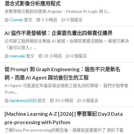
混合式影像分析應用程式
本教學將示範如何使用 Angular、Firebase AI Logic 與 G...
由
Connie
發文
2 小時前
0
個留言
AI 協作不是發帳號：企業要先畫出四條責任邊界
公司替工程師開好企業版 AI 帳號，治理其實還沒開始。 帳號只解決
「誰可以登入」...
由
ryanvale
發文
18 小時前
0
個留言
從 Prompt 到 Graph Engineering：這些不只是新名
詞，而是 AI Agent 踩坑後衍生的工程
AI Agent 可能是近年最容易出現新工程名詞的領域。 我們才剛學會
Prom...
由
hardness1020
發文
20 小時前
0
個留言
[Machine Learning A-Z [2026] ] 學習筆記 Day3 Data
pre-processing with Python
了解Data Pre-processing的概念後，接著就是要實作了 資料下載