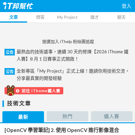
登入
文章
問答
My Project
徵才
聊天
按讚加入 iThelp 粉絲團追蹤
最熱血的技術盛事，連續 30 天的修煉【2026 iThome 鐵
公告
人賽】8 月 1 日賽事正式開啟！
全新專區「My Project」正式上線！邀請你用技術交流，
公告
分享最真實的開發經驗
前往 iThome鐵人賽
技術文章
熱門
鐵人賽
最新
[OpenCV 學習筆記] 2. 使用 OpenCV 進行影像混合