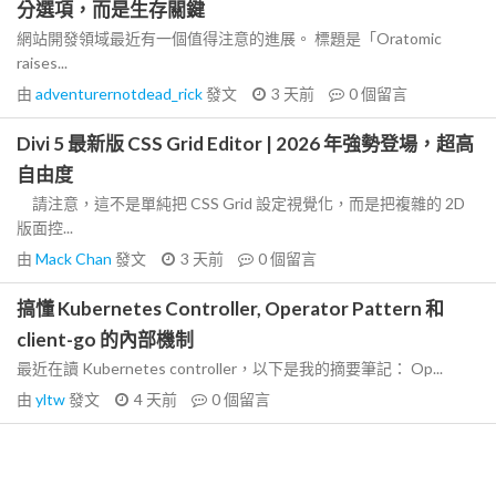
分選項，而是生存關鍵
網站開發領域最近有一個值得注意的進展。 標題是「Oratomic
raises...
由
adventurernotdead_rick
發文
3 天前
0
個留言
Divi 5 最新版 CSS Grid Editor | 2026 年強勢登場，超高
自由度
請注意，這不是單純把 CSS Grid 設定視覺化，而是把複雜的 2D
版面控...
由
Mack Chan
發文
3 天前
0
個留言
搞懂 Kubernetes Controller, Operator Pattern 和
client-go 的內部機制
最近在讀 Kubernetes controller，以下是我的摘要筆記： Op...
由
yltw
發文
4 天前
0
個留言