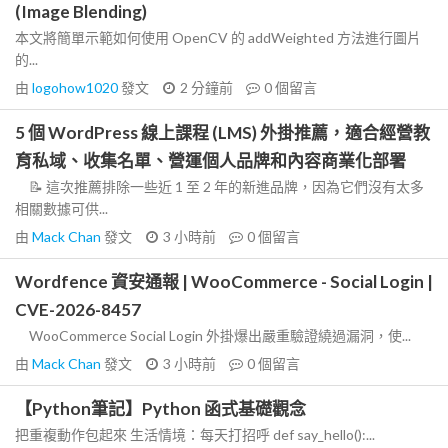
(Image Blending)
本文將簡單示範如何使用 OpenCV 的 addWeighted 方法進行圖片
的...
由
logohow1020
發文
2 分鐘前
0
個留言
5 個 WordPress 線上課程 (LMS) 外掛推薦，適合經營教
育私域、收集名單、營運個人品牌和內容商業化部署
📝 這次推薦排除一些近 1 至 2 年的新進品牌，因為它們沒有太多
相關數據可供...
由
Mack Chan
發文
3 小時前
0
個留言
Wordfence 資安通報 | WooCommerce - Social Login |
CVE-2026-8457
WooCommerce Social Login 外掛爆出嚴重驗證繞過漏洞，使...
由
Mack Chan
發文
3 小時前
0
個留言
【Python筆記】Python 函式基礎觀念
把重複動作包起來 生活情境：每天打招呼 def say_hello():...