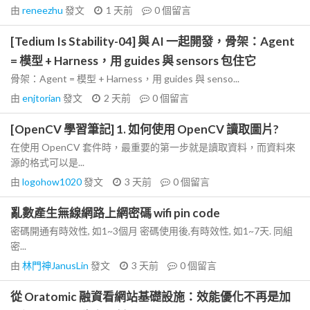
由
reneezhu
發文
1 天前
0
個留言
[Tedium Is Stability-04] 與 AI 一起開發，骨架：Agent
= 模型 + Harness，用 guides 與 sensors 包住它
骨架：Agent = 模型 + Harness，用 guides 與 senso...
由
enjtorian
發文
2 天前
0
個留言
[OpenCV 學習筆記] 1. 如何使用 OpenCV 讀取圖片?
在使用 OpenCV 套件時，最重要的第一步就是讀取資料，而資料來
源的格式可以是...
由
logohow1020
發文
3 天前
0
個留言
亂數產生無線網路上網密碼 wifi pin code
密碼開通有時效性, 如1~3個月 密碼使用後,有時效性, 如1~7天. 同組
密...
由
林門神JanusLin
發文
3 天前
0
個留言
從 Oratomic 融資看網站基礎設施：效能優化不再是加