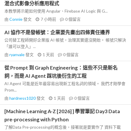
混合式影像分析應用程式
本教學將示範如何使用 Angular、Firebase AI Logic 與 G...
由
Connie
發文
7 小時前
0
個留言
AI 協作不是發帳號：企業要先畫出四條責任邊界
公司替工程師開好企業版 AI 帳號，治理其實還沒開始。 帳號只解決
「誰可以登入」...
由
ryanvale
發文
1 天前
0
個留言
從 Prompt 到 Graph Engineering：這些不只是新名
詞，而是 AI Agent 踩坑後衍生的工程
AI Agent 可能是近年最容易出現新工程名詞的領域。 我們才剛學會
Prom...
由
hardness1020
發文
1 天前
0
個留言
[Machine Learning A-Z [2026] ] 學習筆記 Day3 Data
pre-processing with Python
了解Data Pre-processing的概念後，接著就是要實作了 資料下載