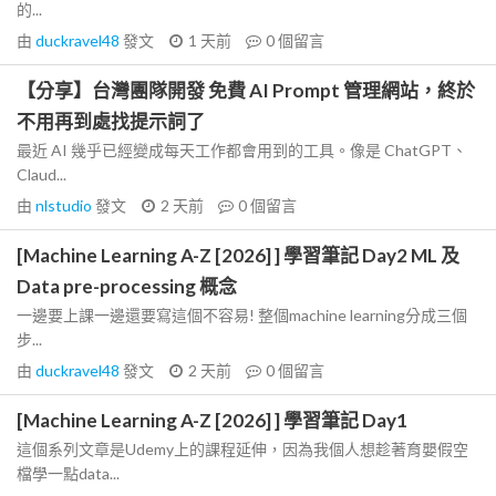
的...
由
duckravel48
發文
1 天前
0
個留言
【分享】台灣團隊開發 免費 AI Prompt 管理網站，終於
不用再到處找提示詞了
最近 AI 幾乎已經變成每天工作都會用到的工具。像是 ChatGPT、
Claud...
由
nlstudio
發文
2 天前
0
個留言
[Machine Learning A-Z [2026] ] 學習筆記 Day2 ML 及
Data pre-processing 概念
一邊要上課一邊還要寫這個不容易! 整個machine learning分成三個
步...
由
duckravel48
發文
2 天前
0
個留言
[Machine Learning A-Z [2026] ] 學習筆記 Day1
這個系列文章是Udemy上的課程延伸，因為我個人想趁著育嬰假空
檔學一點data...