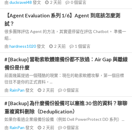
由
duckravel48
發文
2 天前
0
個留言
【Agent Evaluation 系列 1/6】Agent 到底該怎麼測
試？
很多團隊評估 Agent 的方法，其實還停留在評估 Chatbot。 準備一
組...
由
hardness1020
發文
2 天前
1
個留言
# [Backup] 當勒索軟體連備份都不放過：Air Gap 與離線
備份是什麼
前面幾篇提過一個殘酷的現實：現在的勒索軟體攻擊，第一個目標
往往不是你的正式資料，...
由
RainPan
發文
2 天前
0
個留言
# [Backup] 為什麼備份設備可以塞進 30 倍的資料？聊聊
重複資料刪除（Deduplication）
如果你看過企業級備份設備（例如 Dell PowerProtect DD 系列）...
由
RainPan
發文
2 天前
0
個留言