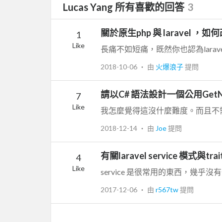
Lucas Yang 所有喜歡的回答
3
關於原生php 與 laravel ，如何
1
Like
2018-10-06
‧ 由
火爆浪子
提問
請以C# 語法設計一個公用Get
7
Like
2018-12-14
‧ 由
Joe
提問
有關laravel service 模式與t
4
Like
2017-12-06
‧ 由
r567tw
提問