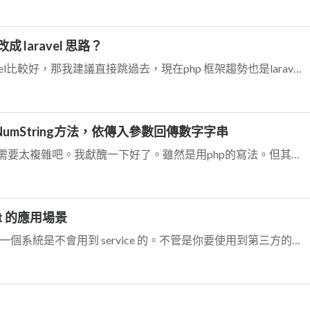
改成 laravel 思路？
長痛不如短痛，既然你也認為laravel比較好，那我建議直接跳過去，現在php 框架趨勢也是laravel比較熱門(可以上網爬文驗證)，當然你也可以參考其他框架...
NumString方法，依傳入參數回傳數字字串
我怎麼覺得這沒什麼難度。而且不需要太複雜吧。我獻醜一下好了。雖然是用php的寫法。但其實都可以在所有程式上應用才對 <?php echo GetNumS...
rait 的應用場景
service 是很常用的東西，幾乎沒有一個系統是不會用到 service 的。不管是你要使用到第三方的服務，或是你有一些不同專案通用的程式碼，都可以考慮做成一...