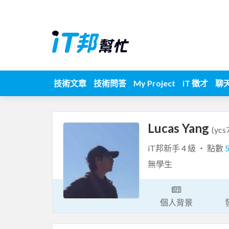
技術文章
技術問答
My Project
iT 徵才
聊
Lucas Yang
(ycs
iT邦新手 4 級 ‧ 點數
無學生
個人背景