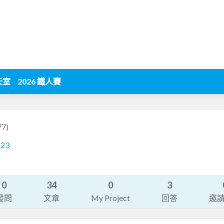
天室
2026 鐵人賽
77)
523
0
34
0
3
發問
文章
My Project
回答
邀