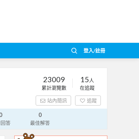
登入/註冊
23009
15
人
累計瀏覽數
在追蹤
站內簡訊
追蹤
0
0
請回答
最佳解答