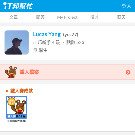
登入
文章
問答
My Project
徵才
聊天
Lucas Yang
(
ycs77
)
iT邦新手
4
級 ‧ 點數
523
無
學生
鐵人檔案
鐵人賽成就