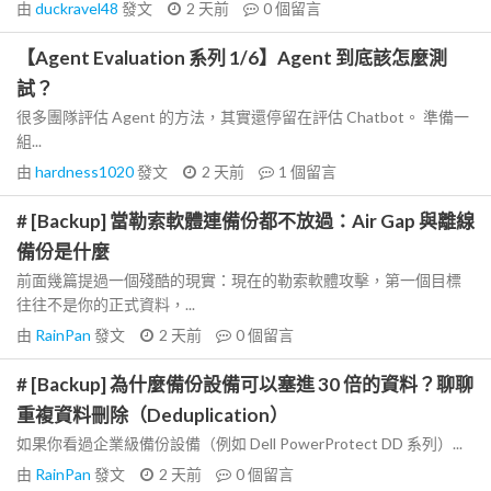
由
duckravel48
發文
2 天前
0
個留言
【Agent Evaluation 系列 1/6】Agent 到底該怎麼測
試？
很多團隊評估 Agent 的方法，其實還停留在評估 Chatbot。 準備一
組...
由
hardness1020
發文
2 天前
1
個留言
# [Backup] 當勒索軟體連備份都不放過：Air Gap 與離線
備份是什麼
前面幾篇提過一個殘酷的現實：現在的勒索軟體攻擊，第一個目標
往往不是你的正式資料，...
由
RainPan
發文
2 天前
0
個留言
# [Backup] 為什麼備份設備可以塞進 30 倍的資料？聊聊
重複資料刪除（Deduplication）
如果你看過企業級備份設備（例如 Dell PowerProtect DD 系列）...
由
RainPan
發文
2 天前
0
個留言