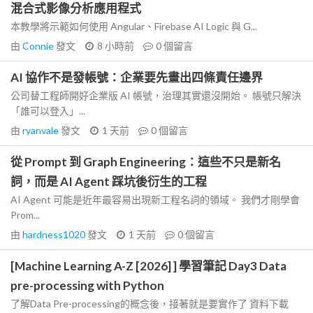
混合式影像分析應用程式
本教學將示範如何使用 Angular、Firebase AI Logic 與 G...
由
Connie
發文
8 小時前
0
個留言
AI 協作不是發帳號：企業要先畫出四條責任邊界
公司替工程師開好企業版 AI 帳號，治理其實還沒開始。 帳號只解決
「誰可以登入」...
由
ryanvale
發文
1 天前
0
個留言
從 Prompt 到 Graph Engineering：這些不只是新名
詞，而是 AI Agent 踩坑後衍生的工程
AI Agent 可能是近年最容易出現新工程名詞的領域。 我們才剛學會
Prom...
由
hardness1020
發文
1 天前
0
個留言
[Machine Learning A-Z [2026] ] 學習筆記 Day3 Data
pre-processing with Python
了解Data Pre-processing的概念後，接著就是要實作了 資料下載