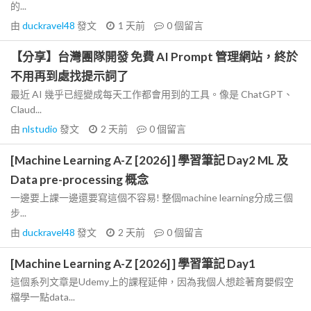
的...
由
duckravel48
發文
1 天前
0
個留言
【分享】台灣團隊開發 免費 AI Prompt 管理網站，終於
不用再到處找提示詞了
最近 AI 幾乎已經變成每天工作都會用到的工具。像是 ChatGPT、
Claud...
由
nlstudio
發文
2 天前
0
個留言
[Machine Learning A-Z [2026] ] 學習筆記 Day2 ML 及
Data pre-processing 概念
一邊要上課一邊還要寫這個不容易! 整個machine learning分成三個
步...
由
duckravel48
發文
2 天前
0
個留言
[Machine Learning A-Z [2026] ] 學習筆記 Day1
這個系列文章是Udemy上的課程延伸，因為我個人想趁著育嬰假空
檔學一點data...