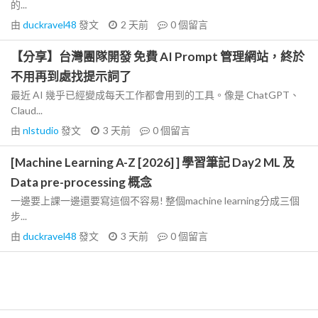
的...
由
duckravel48
發文
2 天前
0
個留言
【分享】台灣團隊開發 免費 AI Prompt 管理網站，終於
不用再到處找提示詞了
最近 AI 幾乎已經變成每天工作都會用到的工具。像是 ChatGPT、
Claud...
由
nlstudio
發文
3 天前
0
個留言
[Machine Learning A-Z [2026] ] 學習筆記 Day2 ML 及
Data pre-processing 概念
一邊要上課一邊還要寫這個不容易! 整個machine learning分成三個
步...
由
duckravel48
發文
3 天前
0
個留言