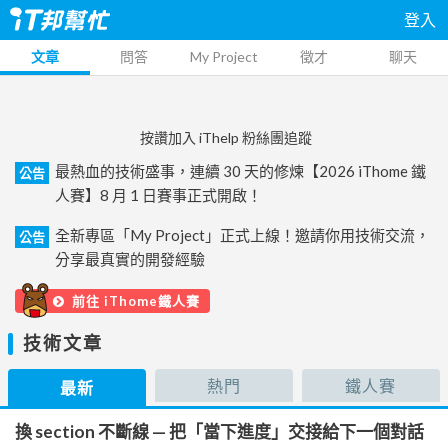
登入
文章
問答
My Project
徵才
聊天
按讚加入 iThelp 粉絲團追蹤
最熱血的技術盛事，連續 30 天的修煉【2026 iThome 鐵
公告
人賽】8 月 1 日賽事正式開啟！
全新專區「My Project」正式上線！邀請你用技術交流，
公告
分享最真實的開發經驗
前往 iThome鐵人賽
技術文章
熱門
鐵人賽
最新
換 section 不斷線 — 把「當下進度」交接給下一個對話