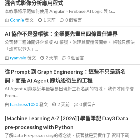
混合式影像分析應用程式
本教學將示範如何使用 Angular、Firebase AI Logic 與 G...
由
Connie
發文
1 天前
0
個留言
AI 協作不是發帳號：企業要先畫出四條責任邊界
公司替工程師開好企業版 AI 帳號，治理其實還沒開始。 帳號只解決
「誰可以登入」...
由
ryanvale
發文
2 天前
0
個留言
從 Prompt 到 Graph Engineering：這些不只是新名
詞，而是 AI Agent 踩坑後衍生的工程
AI Agent 可能是近年最容易出現新工程名詞的領域。 我們才剛學會
Prom...
由
hardness1020
發文
2 天前
0
個留言
[Machine Learning A-Z [2026] ] 學習筆記 Day3 Data
pre-processing with Python
了解Data Pre-processing的概念後，接著就是要實作了 資料下載