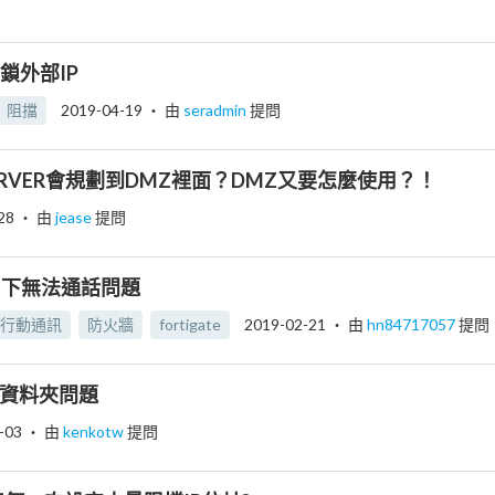
 封鎖外部IP
阻擋
2019-04-19
‧ 由
seradmin
提問
RVER會規劃到DMZ裡面？DMZ又要怎麼使用？！
28
‧ 由
jease
提問
FI下無法通話問題
行動通訊
防火牆
fortigate
2019-02-21
‧ 由
hn84717057
提問
共享資料夾問題
-03
‧ 由
kenkotw
提問