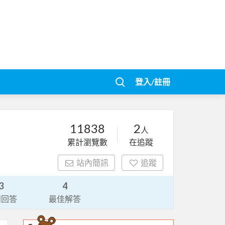
登入/註冊
11838
2
人
累計瀏覽數
在追蹤
站內簡訊
追蹤
3
4
請回答
最佳解答