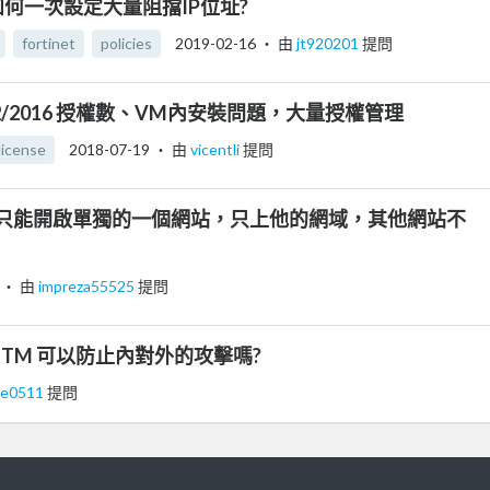
80C 如何一次設定大量阻擋IP位址?
fortinet
policies
2019-02-16
‧ 由
jt920201
提問
2012/2016 授權數、VM內安裝問題，大量授權管理
license
2018-07-19
‧ 由
vicentli
提問
只能開啟單獨的一個網站，只上他的網域，其他網站不
‧ 由
impreza55525
提問
te UTM 可以防止內對外的攻擊嗎?
ne0511
提問