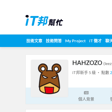
技術文章
技術問答
My Project
iT 徵才
聊
HAHZOZO
(lee
iT邦新手 5 級 ‧ 點數
個人背景