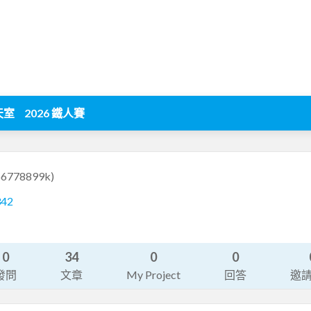
天室
2026 鐵人賽
66778899k)
342
0
34
0
0
發問
文章
My Project
回答
邀