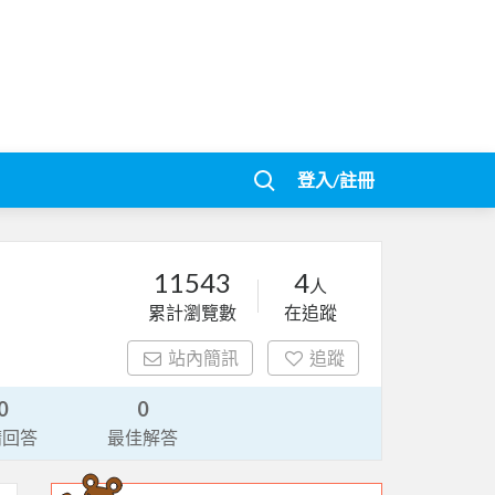
登入/註冊
11543
4
人
累計瀏覽數
在追蹤
站內簡訊
追蹤
0
0
請回答
最佳解答