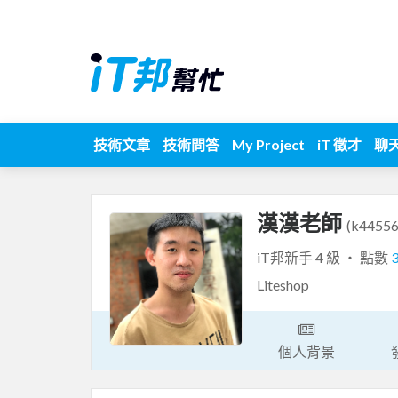
技術文章
技術問答
My Project
iT 徵才
聊
漢漢老師
(k4455
iT邦新手 4 級 ‧ 點數
Liteshop
個人背景