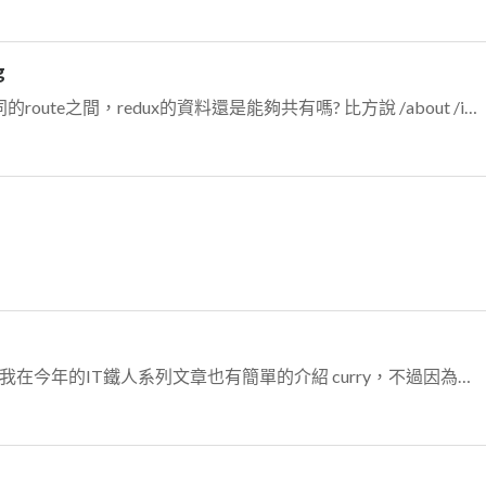
g
問一下，如果用rails routes，那不同的route之間，redux的資料還是能夠共有嗎? 比方說 /about /introduction 之間的資料有...
天哪看到有人介紹curry太感動了。我在今年的IT鐵人系列文章也有簡單的介紹 curry，不過因為我的系列文主要是 ruby，就沒有介紹太多。覺得 curry...