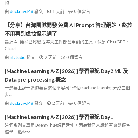
的...
由
duckravel48
發文
1 天前
0
個留言
【分享】台灣團隊開發 免費 AI Prompt 管理網站，終於
不用再到處找提示詞了
最近 AI 幾乎已經變成每天工作都會用到的工具。像是 ChatGPT、
Claud...
由
nlstudio
發文
2 天前
0
個留言
[Machine Learning A-Z [2026] ] 學習筆記 Day2 ML 及
Data pre-processing 概念
一邊要上課一邊還要寫這個不容易! 整個machine learning分成三個
步...
由
duckravel48
發文
2 天前
0
個留言
[Machine Learning A-Z [2026] ] 學習筆記 Day1
這個系列文章是Udemy上的課程延伸，因為我個人想趁著育嬰假空
檔學一點data...