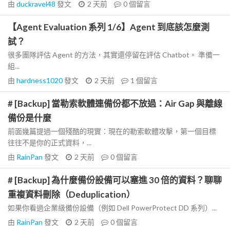
由
duckravel48
發文
2 天前
0
個留言
【Agent Evaluation 系列 1/6】Agent 到底該怎麼測
試？
很多團隊評估 Agent 的方法，其實還停留在評估 Chatbot。 準備一
組...
由
hardness1020
發文
2 天前
1
個留言
# [Backup] 當勒索軟體連備份都不放過：Air Gap 與離線
備份是什麼
前面幾篇提過一個殘酷的現實：現在的勒索軟體攻擊，第一個目標
往往不是你的正式資料，...
由
RainPan
發文
2 天前
0
個留言
# [Backup] 為什麼備份設備可以塞進 30 倍的資料？聊聊
重複資料刪除（Deduplication）
如果你看過企業級備份設備（例如 Dell PowerProtect DD 系列）...
由
RainPan
發文
2 天前
0
個留言