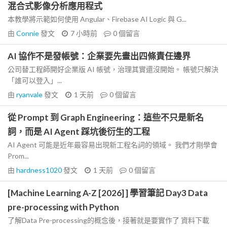
混合式影像分析應用程式
本教學將示範如何使用 Angular、Firebase AI Logic 與 G...
由
Connie
發文
7 小時前
0
個留言
AI 協作不是發帳號：企業要先畫出四條責任邊界
公司替工程師開好企業版 AI 帳號，治理其實還沒開始。 帳號只解決
「誰可以登入」...
由
ryanvale
發文
1 天前
0
個留言
從 Prompt 到 Graph Engineering：這些不只是新名
詞，而是 AI Agent 踩坑後衍生的工程
AI Agent 可能是近年最容易出現新工程名詞的領域。 我們才剛學會
Prom...
由
hardness1020
發文
1 天前
0
個留言
[Machine Learning A-Z [2026] ] 學習筆記 Day3 Data
pre-processing with Python
了解Data Pre-processing的概念後，接著就是要實作了 資料下載