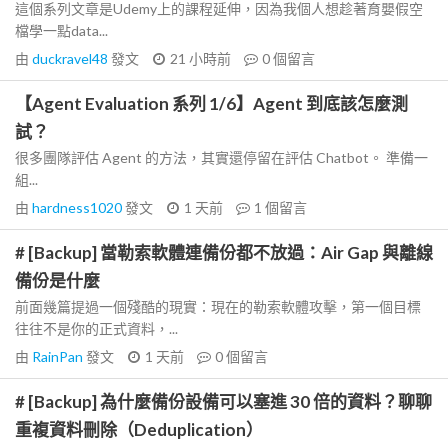
這個系列文章是Udemy上的課程延伸，因為我個人想趁著育嬰假空
檔學一點data...
由
duckravel48
發文
21 小時前
0
個留言
【Agent Evaluation 系列 1/6】Agent 到底該怎麼測
試？
很多團隊評估 Agent 的方法，其實還停留在評估 Chatbot。 準備一
組...
由
hardness1020
發文
1 天前
1
個留言
# [Backup] 當勒索軟體連備份都不放過：Air Gap 與離線
備份是什麼
前面幾篇提過一個殘酷的現實：現在的勒索軟體攻擊，第一個目標
往往不是你的正式資料，...
由
RainPan
發文
1 天前
0
個留言
# [Backup] 為什麼備份設備可以塞進 30 倍的資料？聊聊
重複資料刪除（Deduplication）