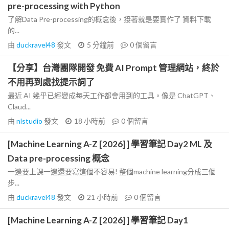
pre-processing with Python
了解Data Pre-processing的概念後，接著就是要實作了 資料下載
的...
由
duckravel48
發文
5 分鐘前
0
個留言
【分享】台灣團隊開發 免費 AI Prompt 管理網站，終於
不用再到處找提示詞了
最近 AI 幾乎已經變成每天工作都會用到的工具。像是 ChatGPT、
Claud...
由
nlstudio
發文
18 小時前
0
個留言
[Machine Learning A-Z [2026] ] 學習筆記 Day2 ML 及
Data pre-processing 概念
一邊要上課一邊還要寫這個不容易! 整個machine learning分成三個
步...
由
duckravel48
發文
21 小時前
0
個留言
[Machine Learning A-Z [2026] ] 學習筆記 Day1