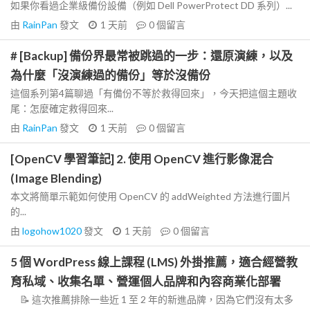
如果你看過企業級備份設備（例如 Dell PowerProtect DD 系列）...
由
RainPan
發文
1 天前
0
個留言
# [Backup] 備份界最常被跳過的一步：還原演練，以及
為什麼「沒演練過的備份」等於沒備份
這個系列第4篇聊過「有備份不等於救得回來」，今天把這個主題收
尾：怎麼確定救得回來...
由
RainPan
發文
1 天前
0
個留言
[OpenCV 學習筆記] 2. 使用 OpenCV 進行影像混合
(Image Blending)
本文將簡單示範如何使用 OpenCV 的 addWeighted 方法進行圖片
的...
由
logohow1020
發文
1 天前
0
個留言
5 個 WordPress 線上課程 (LMS) 外掛推薦，適合經營教
育私域、收集名單、營運個人品牌和內容商業化部署
📝 這次推薦排除一些近 1 至 2 年的新進品牌，因為它們沒有太多