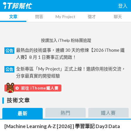
登入
文章
問答
My Project
徵才
聊天
按讚加入 iThelp 粉絲團追蹤
最熱血的技術盛事，連續 30 天的修煉【2026 iThome 鐵
公告
人賽】8 月 1 日賽事正式開啟！
全新專區「My Project」正式上線！邀請你用技術交流，
公告
分享最真實的開發經驗
前往 iThome鐵人賽
技術文章
熱門
鐵人賽
最新
[Machine Learning A-Z [2026] ] 學習筆記 Day3 Data