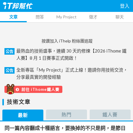
登入
文章
問答
My Project
徵才
聊天
按讚加入 iThelp 粉絲團追蹤
最熱血的技術盛事，連續 30 天的修煉【2026 iThome 鐵
公告
人賽】8 月 1 日賽事正式開啟！
全新專區「My Project」正式上線！邀請你用技術交流，
公告
分享最真實的開發經驗
前往 iThome鐵人賽
技術文章
熱門
鐵人賽
最新
同一篇內容翻成十種語言，要換掉的不只是詞，是節日