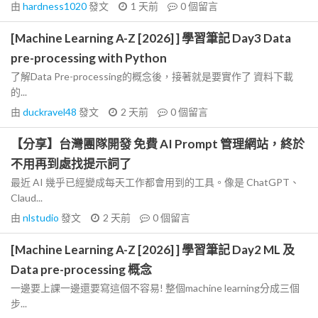
由
hardness1020
發文
1 天前
0
個留言
[Machine Learning A-Z [2026] ] 學習筆記 Day3 Data
pre-processing with Python
了解Data Pre-processing的概念後，接著就是要實作了 資料下載
的...
由
duckravel48
發文
2 天前
0
個留言
【分享】台灣團隊開發 免費 AI Prompt 管理網站，終於
不用再到處找提示詞了
最近 AI 幾乎已經變成每天工作都會用到的工具。像是 ChatGPT、
Claud...
由
nlstudio
發文
2 天前
0
個留言
[Machine Learning A-Z [2026] ] 學習筆記 Day2 ML 及
Data pre-processing 概念
一邊要上課一邊還要寫這個不容易! 整個machine learning分成三個
步...