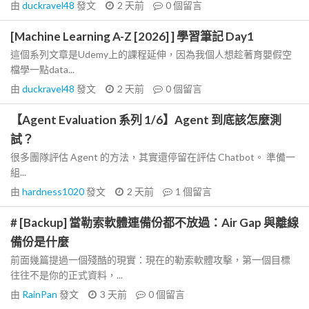
由
duckravel48
發文
2 天前
0
個留言
[Machine Learning A-Z [2026] ] 學習筆記 Day1
這個系列文章是Udemy上的課程延伸，因為我個人想趁著育嬰假空
檔學一點data...
由
duckravel48
發文
2 天前
0
個留言
【Agent Evaluation 系列 1/6】Agent 到底該怎麼測
試？
很多團隊評估 Agent 的方法，其實還停留在評估 Chatbot。 準備一
組...
由
hardness1020
發文
2 天前
1
個留言
# [Backup] 當勒索軟體連備份都不放過：Air Gap 與離線
備份是什麼
前面幾篇提過一個殘酷的現實：現在的勒索軟體攻擊，第一個目標
往往不是你的正式資料，...
由
RainPan
發文
3 天前
0
個留言