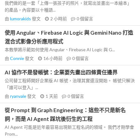
我們做的是一套「上傳一張孩子的照片，就寫出並畫出一本繪本」
的產品，內容要以十種語...
由
lumorakids
發文
2 小時前
0
個留言
使用 Angular、Firebase AI Logic 與 Gemini Nano 打造
混合式影像分析應用程式
本教學將示範如何使用 Angular、Firebase AI Logic 與 G...
由
Connie
發文
16 小時前
0
個留言
AI 協作不是發帳號：企業要先畫出四條責任邊界
公司替工程師開好企業版 AI 帳號，治理其實還沒開始。 帳號只解決
「誰可以登入」...
由
ryanvale
發文
1 天前
0
個留言
從 Prompt 到 Graph Engineering：這些不只是新名
詞，而是 AI Agent 踩坑後衍生的工程
AI Agent 可能是近年最容易出現新工程名詞的領域。 我們才剛學會
Prom...