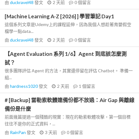
由
duckravel48
發文
2 天前
0
個留言
[Machine Learning A-Z [2026] ] 學習筆記 Day1
這個系列文章是Udemy上的課程延伸，因為我個人想趁著育嬰假空
檔學一點data...
由
duckravel48
發文
2 天前
0
個留言
【Agent Evaluation 系列 1/6】Agent 到底該怎麼測
試？
很多團隊評估 Agent 的方法，其實還停留在評估 Chatbot。 準備一
組...
由
hardness1020
發文
2 天前
1
個留言
# [Backup] 當勒索軟體連備份都不放過：Air Gap 與離線
備份是什麼
前面幾篇提過一個殘酷的現實：現在的勒索軟體攻擊，第一個目標
往往不是你的正式資料，...
由
RainPan
發文
3 天前
0
個留言