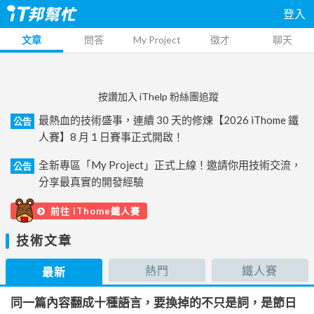
登入
文章
問答
My Project
徵才
聊天
按讚加入 iThelp 粉絲團追蹤
最熱血的技術盛事，連續 30 天的修煉【2026 iThome 鐵
公告
人賽】8 月 1 日賽事正式開啟！
全新專區「My Project」正式上線！邀請你用技術交流，
公告
分享最真實的開發經驗
前往 iThome鐵人賽
技術文章
熱門
鐵人賽
最新
同一篇內容翻成十種語言，要換掉的不只是詞，是節日