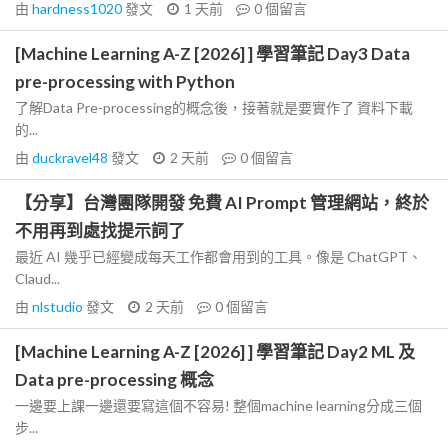
由
hardness1020
發文
1 天前
0
個留言
[Machine Learning A-Z [2026] ] 學習筆記 Day3 Data
pre-processing with Python
了解Data Pre-processing的概念後，接著就是要實作了 資料下載
的...
由
duckravel48
發文
2 天前
0
個留言
【分享】台灣團隊開發 免費 AI Prompt 管理網站，終於
不用再到處找提示詞了
最近 AI 幾乎已經變成每天工作都會用到的工具。像是 ChatGPT、
Claud...
由
nlstudio
發文
2 天前
0
個留言
[Machine Learning A-Z [2026] ] 學習筆記 Day2 ML 及
Data pre-processing 概念
一邊要上課一邊還要寫這個不容易! 整個machine learning分成三個
步...