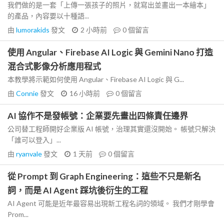
我們做的是一套「上傳一張孩子的照片，就寫出並畫出一本繪本」
的產品，內容要以十種語...
由
lumorakids
發文
2 小時前
0
個留言
使用 Angular、Firebase AI Logic 與 Gemini Nano 打造
混合式影像分析應用程式
本教學將示範如何使用 Angular、Firebase AI Logic 與 G...
由
Connie
發文
16 小時前
0
個留言
AI 協作不是發帳號：企業要先畫出四條責任邊界
公司替工程師開好企業版 AI 帳號，治理其實還沒開始。 帳號只解決
「誰可以登入」...
由
ryanvale
發文
1 天前
0
個留言
從 Prompt 到 Graph Engineering：這些不只是新名
詞，而是 AI Agent 踩坑後衍生的工程
AI Agent 可能是近年最容易出現新工程名詞的領域。 我們才剛學會
Prom...