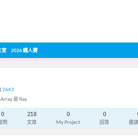
天室
2026 鐵人賽
數
2643
rray 是 Ray
0
218
0
0
發問
文章
My Project
回答
邀