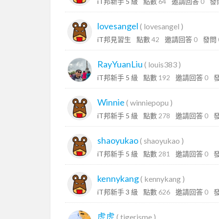
iT邦新手 5 級
點數
64
邀請回答
0
發
lovesangel
(
lovesangel
)
iT邦見習生
點數
42
邀請回答
0
發問
RayYuanLiu
(
louis383
)
iT邦新手 5 級
點數
192
邀請回答
0
Winnie
(
winniepopu
)
iT邦新手 5 級
點數
278
邀請回答
0
shaoyukao
(
shaoyukao
)
iT邦新手 5 級
點數
281
邀請回答
0
kennykang
(
kennykang
)
iT邦新手 3 級
點數
626
邀請回答
0
虎虎
(
tigerisme
)