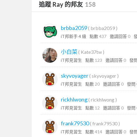
追蹤 Ray 的邦友
158
brbba2059
(
brbba2059
)
iT邦新手 4 級
點數
437
邀請回答
0
小白菜
(
Kate37tw
)
iT邦見習生
點數
123
邀請回答
0
發
skyvoyager
(
skyvoyager
)
iT邦見習生
點數
20
邀請回答
0
發問
rickhlwong
(
rickhlwong
)
iT邦見習生
點數
12
邀請回答
0
發問
frank79530
(
frank79530
)
iT邦見習生
點數
414
邀請回答
0
發