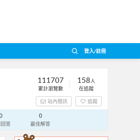
登入/註冊
111707
158
人
累計瀏覽數
在追蹤
站內簡訊
追蹤
0
0
請回答
最佳解答