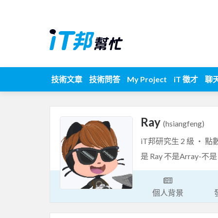
技術文章
技術問答
My Project
iT 徵才
聊
Ray
(hsiangfeng)
iT邦研究生 2 級 ‧ 點
是 Ray 不是Array-不是 A
個人背景