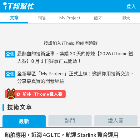
登入
文章
問答
My Project
徵才
聊天
按讚加入 iThelp 粉絲團追蹤
最熱血的技術盛事，連續 30 天的修煉【2026 iThome 鐵
公告
人賽】8 月 1 日賽事正式開啟！
全新專區「My Project」正式上線！邀請你用技術交流，
公告
分享最真實的開發經驗
前往 iThome鐵人賽
技術文章
熱門
鐵人賽
最新
船舶應用，近海 4G LTE，航運 Starlink 整合運用