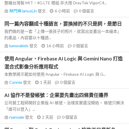
整機台灣製 MIT，4G LTE 模組 非大陸 DrayTek VigorC4...
由
林門神JanusLin
發文
6 小時前
0
個留言
同一篇內容翻成十種語言，要換掉的不只是詞，是節日
我們做的是一套「上傳一張孩子的照片，就寫出並畫出一本繪本」
的產品，內容要以十種語...
由
lumorakids
發文
16 小時前
0
個留言
使用 Angular、Firebase AI Logic 與 Gemini Nano 打造
混合式影像分析應用程式
本教學將示範如何使用 Angular、Firebase AI Logic 與 G...
由
Connie
發文
1 天前
0
個留言
AI 協作不是發帳號：企業要先畫出四條責任邊界
公司替工程師開好企業版 AI 帳號，治理其實還沒開始。 帳號只解決
「誰可以登入」...
由
ryanvale
發文
2 天前
0
個留言