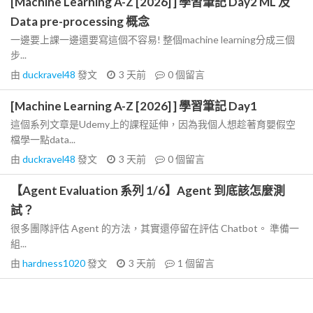
[Machine Learning A-Z [2026] ] 學習筆記 Day2 ML 及
Data pre-processing 概念
一邊要上課一邊還要寫這個不容易! 整個machine learning分成三個
步...
由
duckravel48
發文
3 天前
0
個留言
[Machine Learning A-Z [2026] ] 學習筆記 Day1
這個系列文章是Udemy上的課程延伸，因為我個人想趁著育嬰假空
檔學一點data...
由
duckravel48
發文
3 天前
0
個留言
【Agent Evaluation 系列 1/6】Agent 到底該怎麼測
試？
很多團隊評估 Agent 的方法，其實還停留在評估 Chatbot。 準備一
組...
由
hardness1020
發文
3 天前
1
個留言