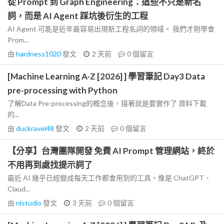
從 Prompt 到 Graph Engineering：這些不只是新名
詞，而是 AI Agent 踩坑後衍生的工程
AI Agent 可能是近年最容易出現新工程名詞的領域。 我們才剛學會
Prom...
由
hardness1020
發文
2 天前
0
個留言
[Machine Learning A-Z [2026] ] 學習筆記 Day3 Data
pre-processing with Python
了解Data Pre-processing的概念後，接著就是要實作了 資料下載
的...
由
duckravel48
發文
2 天前
0
個留言
【分享】台灣團隊開發 免費 AI Prompt 管理網站，終於
不用再到處找提示詞了
最近 AI 幾乎已經變成每天工作都會用到的工具。像是 ChatGPT、
Claud...
由
nlstudio
發文
3 天前
0
個留言