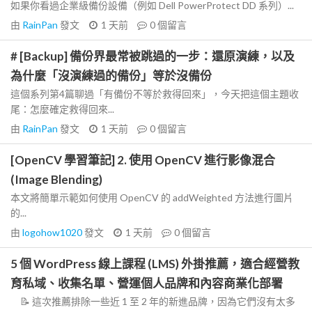
如果你看過企業級備份設備（例如 Dell PowerProtect DD 系列）...
由
RainPan
發文
1 天前
0
個留言
# [Backup] 備份界最常被跳過的一步：還原演練，以及
為什麼「沒演練過的備份」等於沒備份
這個系列第4篇聊過「有備份不等於救得回來」，今天把這個主題收
尾：怎麼確定救得回來...
由
RainPan
發文
1 天前
0
個留言
[OpenCV 學習筆記] 2. 使用 OpenCV 進行影像混合
(Image Blending)
本文將簡單示範如何使用 OpenCV 的 addWeighted 方法進行圖片
的...
由
logohow1020
發文
1 天前
0
個留言
5 個 WordPress 線上課程 (LMS) 外掛推薦，適合經營教
育私域、收集名單、營運個人品牌和內容商業化部署
📝 這次推薦排除一些近 1 至 2 年的新進品牌，因為它們沒有太多