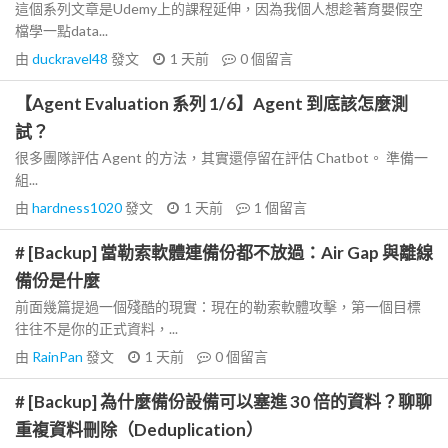
這個系列文章是Udemy上的課程延伸，因為我個人想趁著育嬰假空
檔學一點data...
由
duckravel48
發文
1 天前
0
個留言
【Agent Evaluation 系列 1/6】Agent 到底該怎麼測
試？
很多團隊評估 Agent 的方法，其實還停留在評估 Chatbot。 準備一
組...
由
hardness1020
發文
1 天前
1
個留言
# [Backup] 當勒索軟體連備份都不放過：Air Gap 與離線
備份是什麼
前面幾篇提過一個殘酷的現實：現在的勒索軟體攻擊，第一個目標
往往不是你的正式資料，...
由
RainPan
發文
1 天前
0
個留言
# [Backup] 為什麼備份設備可以塞進 30 倍的資料？聊聊
重複資料刪除（Deduplication）