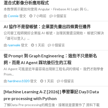
混合式影像分析應用程式
本教學將示範如何使用 Angular、Firebase AI Logic 與 G...
由
Connie
發文
7 小時前
0
個留言
AI 協作不是發帳號：企業要先畫出四條責任邊界
公司替工程師開好企業版 AI 帳號，治理其實還沒開始。 帳號只解決
「誰可以登入」...
由
ryanvale
發文
1 天前
0
個留言
從 Prompt 到 Graph Engineering：這些不只是新名
詞，而是 AI Agent 踩坑後衍生的工程
AI Agent 可能是近年最容易出現新工程名詞的領域。 我們才剛學會
Prom...
由
hardness1020
發文
1 天前
0
個留言
[Machine Learning A-Z [2026] ] 學習筆記 Day3 Data
pre-processing with Python
了解Data Pre-processing的概念後，接著就是要實作了 資料下載