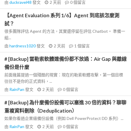
由
duckravel48
發文
2 天前
0
個留言
【Agent Evaluation 系列 1/6】Agent 到底該怎麼測
試？
很多團隊評估 Agent 的方法，其實還停留在評估 Chatbot。 準備一
組...
由
hardness1020
發文
2 天前
1
個留言
# [Backup] 當勒索軟體連備份都不放過：Air Gap 與離線
備份是什麼
前面幾篇提過一個殘酷的現實：現在的勒索軟體攻擊，第一個目標
往往不是你的正式資料，...
由
RainPan
發文
2 天前
0
個留言
# [Backup] 為什麼備份設備可以塞進 30 倍的資料？聊聊
重複資料刪除（Deduplication）
如果你看過企業級備份設備（例如 Dell PowerProtect DD 系列）...
由
RainPan
發文
2 天前
0
個留言