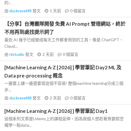
的...
由
duckravel48
發文
1 天前
0
個留言
【分享】台灣團隊開發 免費 AI Prompt 管理網站，終於
不用再到處找提示詞了
最近 AI 幾乎已經變成每天工作都會用到的工具。像是 ChatGPT、
Claud...
由
nlstudio
發文
2 天前
0
個留言
[Machine Learning A-Z [2026] ] 學習筆記 Day2 ML 及
Data pre-processing 概念
一邊要上課一邊還要寫這個不容易! 整個machine learning分成三個
步...
由
duckravel48
發文
2 天前
0
個留言
[Machine Learning A-Z [2026] ] 學習筆記 Day1
這個系列文章是Udemy上的課程延伸，因為我個人想趁著育嬰假空
檔學一點data...