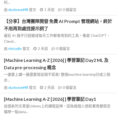
的...
由
duckravel48
發文
1 天前
0
個留言
【分享】台灣團隊開發 免費 AI Prompt 管理網站，終於
不用再到處找提示詞了
最近 AI 幾乎已經變成每天工作都會用到的工具。像是 ChatGPT、
Claud...
由
nlstudio
發文
2 天前
0
個留言
[Machine Learning A-Z [2026] ] 學習筆記 Day2 ML 及
Data pre-processing 概念
一邊要上課一邊還要寫這個不容易! 整個machine learning分成三個
步...
由
duckravel48
發文
2 天前
0
個留言
[Machine Learning A-Z [2026] ] 學習筆記 Day1
這個系列文章是Udemy上的課程延伸，因為我個人想趁著育嬰假空
檔學一點data...