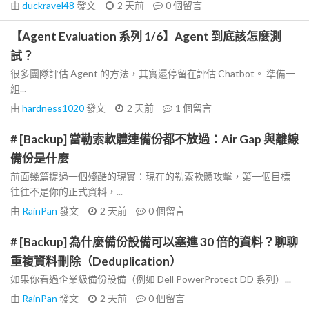
由
duckravel48
發文
2 天前
0
個留言
【Agent Evaluation 系列 1/6】Agent 到底該怎麼測
試？
很多團隊評估 Agent 的方法，其實還停留在評估 Chatbot。 準備一
組...
由
hardness1020
發文
2 天前
1
個留言
# [Backup] 當勒索軟體連備份都不放過：Air Gap 與離線
備份是什麼
前面幾篇提過一個殘酷的現實：現在的勒索軟體攻擊，第一個目標
往往不是你的正式資料，...
由
RainPan
發文
2 天前
0
個留言
# [Backup] 為什麼備份設備可以塞進 30 倍的資料？聊聊
重複資料刪除（Deduplication）
如果你看過企業級備份設備（例如 Dell PowerProtect DD 系列）...
由
RainPan
發文
2 天前
0
個留言