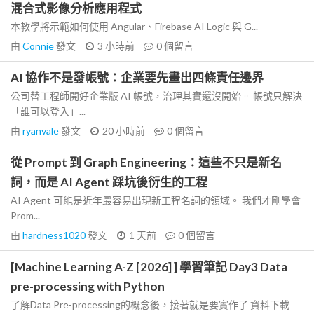
混合式影像分析應用程式
本教學將示範如何使用 Angular、Firebase AI Logic 與 G...
由
Connie
發文
3 小時前
0
個留言
AI 協作不是發帳號：企業要先畫出四條責任邊界
公司替工程師開好企業版 AI 帳號，治理其實還沒開始。 帳號只解決
「誰可以登入」...
由
ryanvale
發文
20 小時前
0
個留言
從 Prompt 到 Graph Engineering：這些不只是新名
詞，而是 AI Agent 踩坑後衍生的工程
AI Agent 可能是近年最容易出現新工程名詞的領域。 我們才剛學會
Prom...
由
hardness1020
發文
1 天前
0
個留言
[Machine Learning A-Z [2026] ] 學習筆記 Day3 Data
pre-processing with Python
了解Data Pre-processing的概念後，接著就是要實作了 資料下載