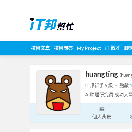
技術文章
技術問答
My Project
iT 徵才
聊
huangting
(huan
iT邦新手 5 級 ‧ 點數
AI助理研究員 成功大
個人背景