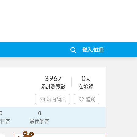
登入/註冊
3967
0
人
累計瀏覽數
在追蹤
站內簡訊
追蹤
0
0
請回答
最佳解答