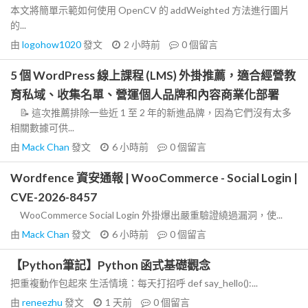
本文將簡單示範如何使用 OpenCV 的 addWeighted 方法進行圖片
的...
由
logohow1020
發文
2 小時前
0
個留言
5 個 WordPress 線上課程 (LMS) 外掛推薦，適合經營教
育私域、收集名單、營運個人品牌和內容商業化部署
📝 這次推薦排除一些近 1 至 2 年的新進品牌，因為它們沒有太多
相關數據可供...
由
Mack Chan
發文
6 小時前
0
個留言
Wordfence 資安通報 | WooCommerce - Social Login |
CVE-2026-8457
WooCommerce Social Login 外掛爆出嚴重驗證繞過漏洞，使...
由
Mack Chan
發文
6 小時前
0
個留言
【Python筆記】Python 函式基礎觀念
把重複動作包起來 生活情境：每天打招呼 def say_hello():...
由
reneezhu
發文
1 天前
0
個留言