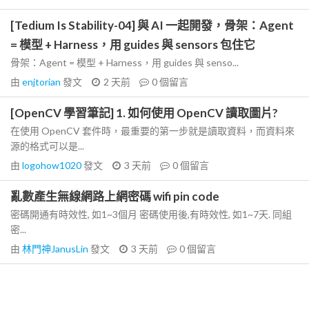
[Tedium Is Stability-04] 與 AI 一起開發，骨架：Agent
= 模型 + Harness，用 guides 與 sensors 包住它
骨架：Agent = 模型 + Harness，用 guides 與 senso...
由
enjtorian
發文
2 天前
0
個留言
[OpenCV 學習筆記] 1. 如何使用 OpenCV 讀取圖片?
在使用 OpenCV 套件時，最重要的第一步就是讀取資料，而資料來
源的格式可以是...
由
logohow1020
發文
3 天前
0
個留言
亂數產生無線網路上網密碼 wifi pin code
密碼開通有時效性, 如1~3個月 密碼使用後,有時效性, 如1~7天. 同組
密...
由
林門神JanusLin
發文
3 天前
0
個留言