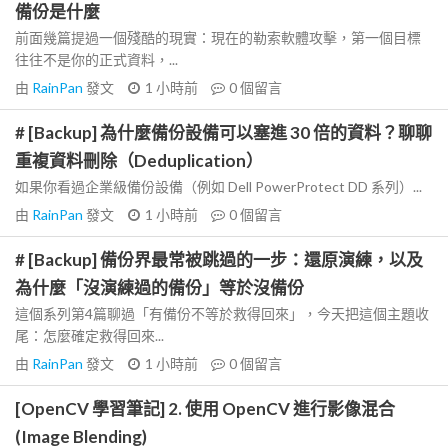
備份是什麼
前面幾篇提過一個殘酷的現實：現在的勒索軟體攻擊，第一個目標
往往不是你的正式資料，...
由
RainPan
發文
1 小時前
0
個留言
# [Backup] 為什麼備份設備可以塞進 30 倍的資料？聊聊
重複資料刪除（Deduplication）
如果你看過企業級備份設備（例如 Dell PowerProtect DD 系列）...
由
RainPan
發文
1 小時前
0
個留言
# [Backup] 備份界最常被跳過的一步：還原演練，以及
為什麼「沒演練過的備份」等於沒備份
這個系列第4篇聊過「有備份不等於救得回來」，今天把這個主題收
尾：怎麼確定救得回來...
由
RainPan
發文
1 小時前
0
個留言
[OpenCV 學習筆記] 2. 使用 OpenCV 進行影像混合
(Image Blending)