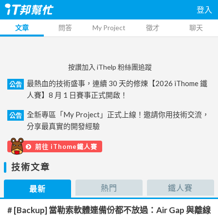
登入
文章
問答
My Project
徵才
聊天
按讚加入 iThelp 粉絲團追蹤
最熱血的技術盛事，連續 30 天的修煉【2026 iThome 鐵
公告
人賽】8 月 1 日賽事正式開啟！
全新專區「My Project」正式上線！邀請你用技術交流，
公告
分享最真實的開發經驗
前往 iThome鐵人賽
技術文章
熱門
鐵人賽
最新
# [Backup] 當勒索軟體連備份都不放過：Air Gap 與離線