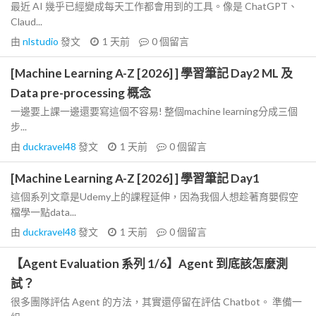
最近 AI 幾乎已經變成每天工作都會用到的工具。像是 ChatGPT、
Claud...
由
nlstudio
發文
1 天前
0
個留言
[Machine Learning A-Z [2026] ] 學習筆記 Day2 ML 及
Data pre-processing 概念
一邊要上課一邊還要寫這個不容易! 整個machine learning分成三個
步...
由
duckravel48
發文
1 天前
0
個留言
[Machine Learning A-Z [2026] ] 學習筆記 Day1
這個系列文章是Udemy上的課程延伸，因為我個人想趁著育嬰假空
檔學一點data...
由
duckravel48
發文
1 天前
0
個留言
【Agent Evaluation 系列 1/6】Agent 到底該怎麼測
試？
很多團隊評估 Agent 的方法，其實還停留在評估 Chatbot。 準備一