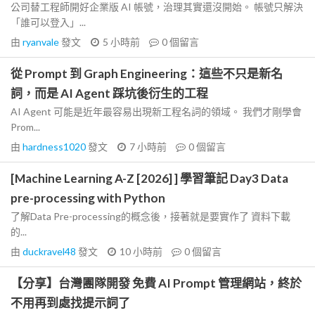
公司替工程師開好企業版 AI 帳號，治理其實還沒開始。 帳號只解決
「誰可以登入」...
由
ryanvale
發文
5 小時前
0
個留言
從 Prompt 到 Graph Engineering：這些不只是新名
詞，而是 AI Agent 踩坑後衍生的工程
AI Agent 可能是近年最容易出現新工程名詞的領域。 我們才剛學會
Prom...
由
hardness1020
發文
7 小時前
0
個留言
[Machine Learning A-Z [2026] ] 學習筆記 Day3 Data
pre-processing with Python
了解Data Pre-processing的概念後，接著就是要實作了 資料下載
的...
由
duckravel48
發文
10 小時前
0
個留言
【分享】台灣團隊開發 免費 AI Prompt 管理網站，終於
不用再到處找提示詞了