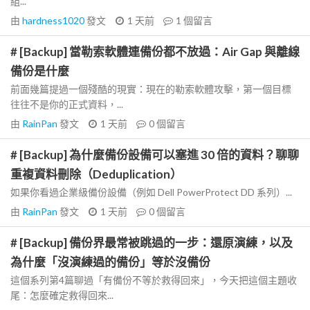
組...
由
hardness1020
發文
1 天前
1
個留言
# [Backup] 當勒索軟體連備份都不放過：Air Gap 與離線
備份是什麼
前面幾篇提過一個殘酷的現實：現在的勒索軟體攻擊，第一個目標
往往不是你的正式資料，...
由
RainPan
發文
1 天前
0
個留言
# [Backup] 為什麼備份設備可以塞進 30 倍的資料？聊聊
重複資料刪除（Deduplication）
如果你看過企業級備份設備（例如 Dell PowerProtect DD 系列）...
由
RainPan
發文
1 天前
0
個留言
# [Backup] 備份界最常被跳過的一步：還原演練，以及
為什麼「沒演練過的備份」等於沒備份
這個系列第4篇聊過「有備份不等於救得回來」，今天把這個主題收
尾：怎麼確定救得回來...