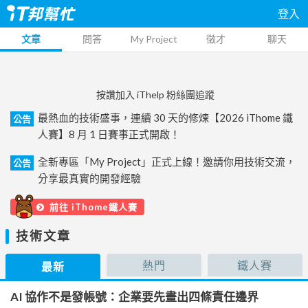
登入
文章
問答
My Project
徵才
聊天
按讚加入 iThelp 粉絲團追蹤
最熱血的技術盛事，連續 30 天的修煉【2026 iThome 鐵
公告
人賽】8 月 1 日賽事正式開啟！
全新專區「My Project」正式上線！邀請你用技術交流，
公告
分享最真實的開發經驗
前往 iThome鐵人賽
技術文章
熱門
鐵人賽
最新
AI 協作不是發帳號：企業要先畫出四條責任邊界