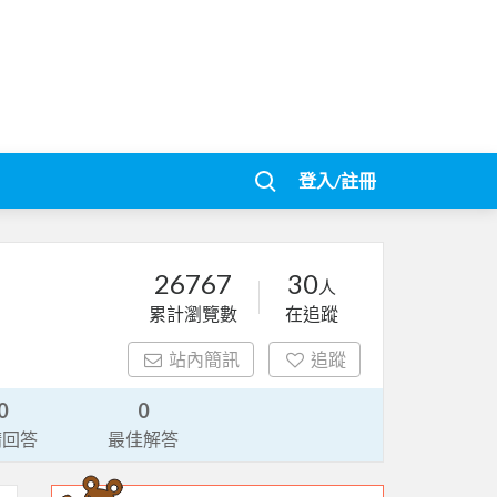
登入/註冊
26767
30
人
累計瀏覽數
在追蹤
站內簡訊
追蹤
0
0
請回答
最佳解答