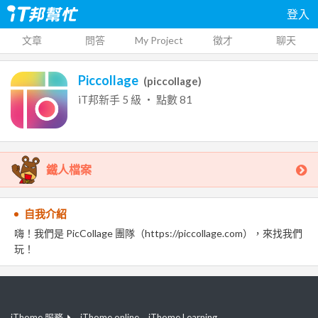
登入
文章
問答
My Project
徵才
聊天
Piccollage
(
piccollage
)
iT邦新手
5
級 ‧ 點數
81
鐵人檔案
自我介紹
嗨！我們是 PicCollage 團隊（https://piccollage.com），來找我們
玩！
iThome 服務
iThome online
iThome Learning