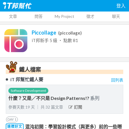
登入
文章
問答
My Project
徵才
聊天
Piccollage
(
piccollage
)
iT邦新手
5
級 ‧ 點數
81
鐵人檔案
iT 邦幫忙鐵人賽
回列表
Software Development
什麼？又是／不只是 Design Patterns!?
系列
參賽天數
19
天
｜
共
32
篇文章
訂閱
DAY
1
混沌初開：學習設計模式（與更多）前的一些嘮
達標好文