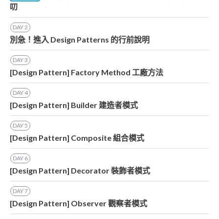
叨
DAY
2
別急！進入 Design Patterns 的行前說明
DAY
3
[Design Pattern] Factory Method 工廠方法
DAY
4
[Design Pattern] Builder 建造者模式
DAY
5
[Design Pattern] Composite 組合模式
DAY
6
[Design Pattern] Decorator 裝飾者模式
DAY
7
[Design Pattern] Observer 觀察者模式