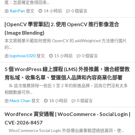
尾：怎麼確定救得回來...
由
RainPan
發文
14 小時前
0
個留言
[OpenCV 學習筆記] 2. 使用 OpenCV 進行影像混合
(Image Blending)
本文將簡單示範如何使用 OpenCV 的 addWeighted 方法進行圖片
的...
由
logohow1020
發文
15 小時前
0
個留言
5 個 WordPress 線上課程 (LMS) 外掛推薦，適合經營教
育私域、收集名單、營運個人品牌和內容商業化部署
📝 這次推薦排除一些近 1 至 2 年的新進品牌，因為它們沒有太多
相關數據可供...
由
Mack Chan
發文
18 小時前
0
個留言
Wordfence 資安通報 | WooCommerce - Social Login |
CVE-2026-8457
WooCommerce Social Login 外掛爆出嚴重驗證繞過漏洞，使...