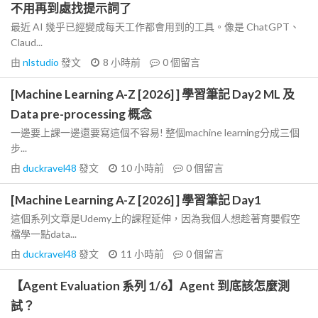
不用再到處找提示詞了
最近 AI 幾乎已經變成每天工作都會用到的工具。像是 ChatGPT、
Claud...
由
nlstudio
發文
8 小時前
0
個留言
[Machine Learning A-Z [2026] ] 學習筆記 Day2 ML 及
Data pre-processing 概念
一邊要上課一邊還要寫這個不容易! 整個machine learning分成三個
步...
由
duckravel48
發文
10 小時前
0
個留言
[Machine Learning A-Z [2026] ] 學習筆記 Day1
這個系列文章是Udemy上的課程延伸，因為我個人想趁著育嬰假空
檔學一點data...
由
duckravel48
發文
11 小時前
0
個留言
【Agent Evaluation 系列 1/6】Agent 到底該怎麼測
試？