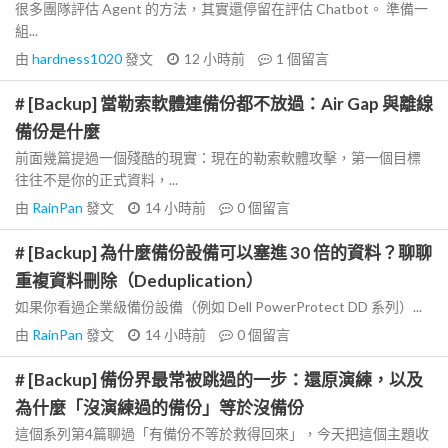
很多團隊評估 Agent 的方法，其實還停留在評估 Chatbot。 準備一
組...
由
hardness1020
發文
12 小時前
1
個留言
# [Backup] 當勒索軟體連備份都不放過：Air Gap 與離線
備份是什麼
前面幾篇提過一個殘酷的現實：現在的勒索軟體攻擊，第一個目標
往往不是你的正式資料，...
由
RainPan
發文
14 小時前
0
個留言
# [Backup] 為什麼備份設備可以塞進 30 倍的資料？聊聊
重複資料刪除（Deduplication）
如果你看過企業級備份設備（例如 Dell PowerProtect DD 系列）...
由
RainPan
發文
14 小時前
0
個留言
# [Backup] 備份界最常被跳過的一步：還原演練，以及
為什麼「沒演練過的備份」等於沒備份
這個系列第4篇聊過「有備份不等於救得回來」，今天把這個主題收