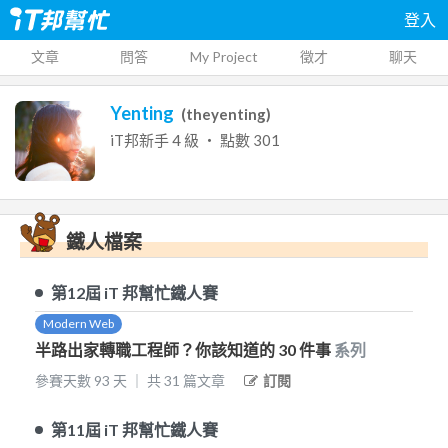
登入
文章
問答
My Project
徵才
聊天
Yenting
(
theyenting
)
iT邦新手
4
級 ‧ 點數
301
鐵人檔案
第12屆
iT 邦幫忙鐵人賽
Modern Web
半路出家轉職工程師？你該知道的 30 件事
系列
參賽天數
93
天
｜
共
31
篇文章
訂閱
第11屆
iT 邦幫忙鐵人賽