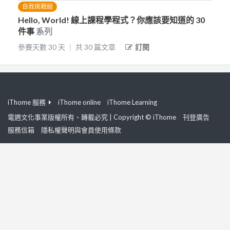
自我挑戰組
Hello, World! 線上課程學程式？你應該要知道的 30
件事
系列
參賽天數
30
天
｜
共
30
篇文章
訂閱
iThome 服務
iThome online
iThome Learning
電週文化事業版權所有、轉載必究 | Copyright © iThome
刊登廣告
服務信箱
隱私權聲明與會員使用條款