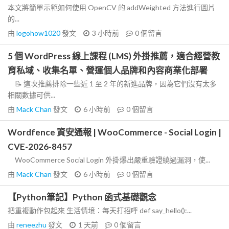
本文將簡單示範如何使用 OpenCV 的 addWeighted 方法進行圖片
的...
由
logohow1020
發文
3 小時前
0
個留言
5 個 WordPress 線上課程 (LMS) 外掛推薦，適合經營教
育私域、收集名單、營運個人品牌和內容商業化部署
📝 這次推薦排除一些近 1 至 2 年的新進品牌，因為它們沒有太多
相關數據可供...
由
Mack Chan
發文
6 小時前
0
個留言
Wordfence 資安通報 | WooCommerce - Social Login |
CVE-2026-8457
WooCommerce Social Login 外掛爆出嚴重驗證繞過漏洞，使...
由
Mack Chan
發文
6 小時前
0
個留言
【Python筆記】Python 函式基礎觀念
把重複動作包起來 生活情境：每天打招呼 def say_hello():...
由
reneezhu
發文
1 天前
0
個留言