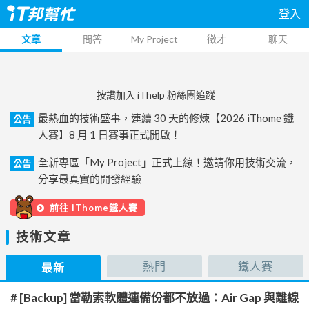
登入
文章
問答
My Project
徵才
聊天
按讚加入 iThelp 粉絲團追蹤
最熱血的技術盛事，連續 30 天的修煉【2026 iThome 鐵
公告
人賽】8 月 1 日賽事正式開啟！
全新專區「My Project」正式上線！邀請你用技術交流，
公告
分享最真實的開發經驗
前往 iThome鐵人賽
技術文章
熱門
鐵人賽
最新
# [Backup] 當勒索軟體連備份都不放過：Air Gap 與離線