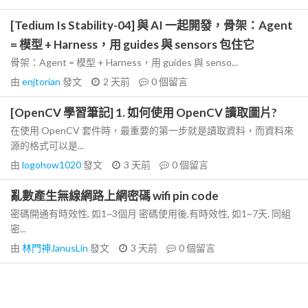
[Tedium Is Stability-04] 與 AI 一起開發，骨架：Agent
= 模型 + Harness，用 guides 與 sensors 包住它
骨架：Agent = 模型 + Harness，用 guides 與 senso...
由
enjtorian
發文
2 天前
0
個留言
[OpenCV 學習筆記] 1. 如何使用 OpenCV 讀取圖片?
在使用 OpenCV 套件時，最重要的第一步就是讀取資料，而資料來
源的格式可以是...
由
logohow1020
發文
3 天前
0
個留言
亂數產生無線網路上網密碼 wifi pin code
密碼開通有時效性, 如1~3個月 密碼使用後,有時效性, 如1~7天. 同組
密...
由
林門神JanusLin
發文
3 天前
0
個留言