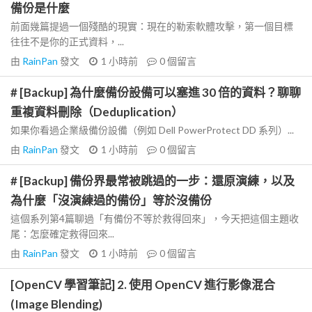
備份是什麼
前面幾篇提過一個殘酷的現實：現在的勒索軟體攻擊，第一個目標
往往不是你的正式資料，...
由
RainPan
發文
1 小時前
0
個留言
# [Backup] 為什麼備份設備可以塞進 30 倍的資料？聊聊
重複資料刪除（Deduplication）
如果你看過企業級備份設備（例如 Dell PowerProtect DD 系列）...
由
RainPan
發文
1 小時前
0
個留言
# [Backup] 備份界最常被跳過的一步：還原演練，以及
為什麼「沒演練過的備份」等於沒備份
這個系列第4篇聊過「有備份不等於救得回來」，今天把這個主題收
尾：怎麼確定救得回來...
由
RainPan
發文
1 小時前
0
個留言
[OpenCV 學習筆記] 2. 使用 OpenCV 進行影像混合
(Image Blending)