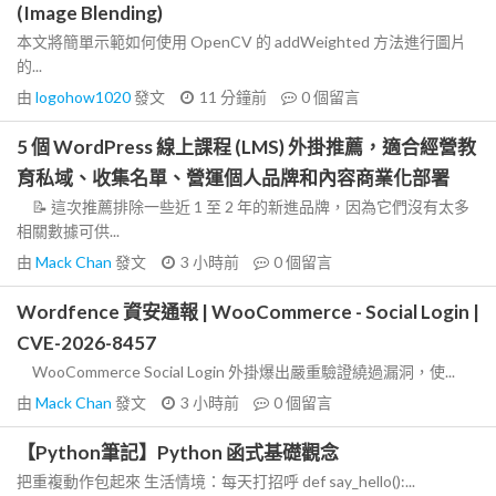
(Image Blending)
本文將簡單示範如何使用 OpenCV 的 addWeighted 方法進行圖片
的...
由
logohow1020
發文
11 分鐘前
0
個留言
5 個 WordPress 線上課程 (LMS) 外掛推薦，適合經營教
育私域、收集名單、營運個人品牌和內容商業化部署
📝 這次推薦排除一些近 1 至 2 年的新進品牌，因為它們沒有太多
相關數據可供...
由
Mack Chan
發文
3 小時前
0
個留言
Wordfence 資安通報 | WooCommerce - Social Login |
CVE-2026-8457
WooCommerce Social Login 外掛爆出嚴重驗證繞過漏洞，使...
由
Mack Chan
發文
3 小時前
0
個留言
【Python筆記】Python 函式基礎觀念
把重複動作包起來 生活情境：每天打招呼 def say_hello():...