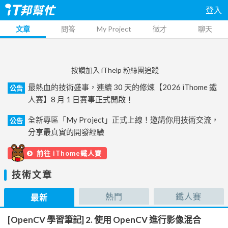
登入
文章
問答
My Project
徵才
聊天
按讚加入 iThelp 粉絲團追蹤
最熱血的技術盛事，連續 30 天的修煉【2026 iThome 鐵
公告
人賽】8 月 1 日賽事正式開啟！
全新專區「My Project」正式上線！邀請你用技術交流，
公告
分享最真實的開發經驗
前往 iThome鐵人賽
技術文章
熱門
鐵人賽
最新
[OpenCV 學習筆記] 2. 使用 OpenCV 進行影像混合