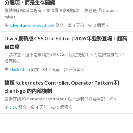
分選項，而是生存關鍵
網站開發領域最近有一個值得注意的進展。 標題是「Oratomic
raises...
由
adventurernotdead_rick
發文
3 天前
0
個留言
Divi 5 最新版 CSS Grid Editor | 2026 年強勢登場，超高
自由度
請注意，這不是單純把 CSS Grid 設定視覺化，而是把複雜的 2D
版面控...
由
Mack Chan
發文
3 天前
0
個留言
搞懂 Kubernetes Controller, Operator Pattern 和
client-go 的內部機制
最近在讀 Kubernetes controller，以下是我的摘要筆記： Op...
由
yltw
發文
4 天前
0
個留言