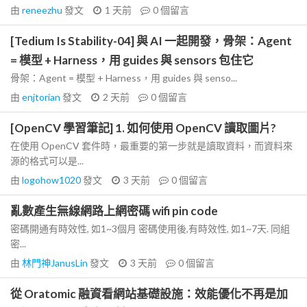
由
reneezhu
發文
1 天前
0
個留言
[Tedium Is Stability-04] 與 AI 一起開發，骨架：Agent
= 模型 + Harness，用 guides 與 sensors 包住它
骨架：Agent = 模型 + Harness，用 guides 與 senso...
由
enjtorian
發文
2 天前
0
個留言
[OpenCV 學習筆記] 1. 如何使用 OpenCV 讀取圖片?
在使用 OpenCV 套件時，最重要的第一步就是讀取資料，而資料來
源的格式可以是...
由
logohow1020
發文
3 天前
0
個留言
亂數產生無線網路上網密碼 wifi pin code
密碼開通有時效性, 如1~3個月 密碼使用後,有時效性, 如1~7天. 同組
密...
由
林門神JanusLin
發文
3 天前
0
個留言
從 Oratomic 融資看網站基礎設施：效能優化不再是加