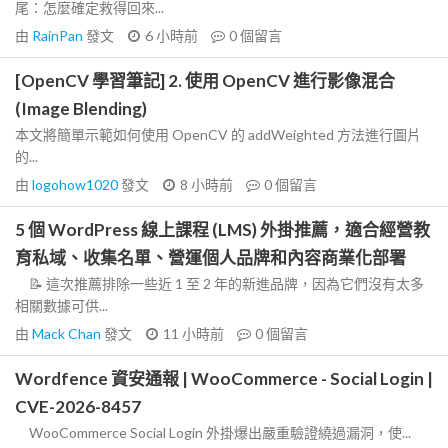
尾：怎麼確定救得回來...
由
RainPan
發文
6 小時前
0
個留言
[OpenCV 學習筆記] 2. 使用 OpenCV 進行影像混合
(Image Blending)
本文將簡單示範如何使用 OpenCV 的 addWeighted 方法進行圖片
的...
由
logohow1020
發文
8 小時前
0
個留言
5 個 WordPress 線上課程 (LMS) 外掛推薦，適合經營教
育私域、收集名單、營運個人品牌和內容商業化部署
📝 這次推薦排除一些近 1 至 2 年的新進品牌，因為它們沒有太多
相關數據可供...
由
Mack Chan
發文
11 小時前
0
個留言
Wordfence 資安通報 | WooCommerce - Social Login |
CVE-2026-8457
WooCommerce Social Login 外掛爆出嚴重驗證繞過漏洞，使...