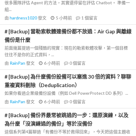
很多團隊評估 Agent 的方法，其實還停留在評估 Chatbot。 準備一
組...
由
hardness1020
發文
5 小時前
1
個留言
# [Backup] 當勒索軟體連備份都不放過：Air Gap 與離線
備份是什麼
前面幾篇提過一個殘酷的現實：現在的勒索軟體攻擊，第一個目標
往往不是你的正式資料，...
由
RainPan
發文
6 小時前
0
個留言
# [Backup] 為什麼備份設備可以塞進 30 倍的資料？聊聊
重複資料刪除（Deduplication）
如果你看過企業級備份設備（例如 Dell PowerProtect DD 系列）...
由
RainPan
發文
6 小時前
0
個留言
# [Backup] 備份界最常被跳過的一步：還原演練，以及
為什麼「沒演練過的備份」等於沒備份
這個系列第4篇聊過「有備份不等於救得回來」，今天把這個主題收