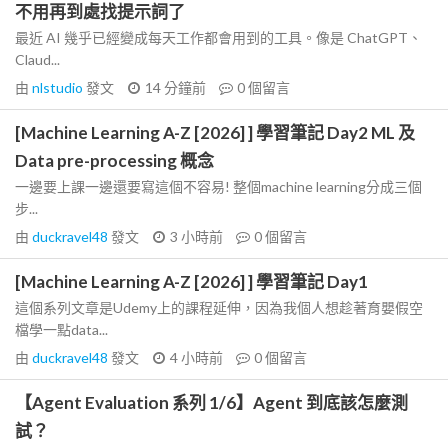
不用再到處找提示詞了
最近 AI 幾乎已經變成每天工作都會用到的工具。像是 ChatGPT、
Claud...
由
nlstudio
發文
14 分鐘前
0
個留言
[Machine Learning A-Z [2026] ] 學習筆記 Day2 ML 及
Data pre-processing 概念
一邊要上課一邊還要寫這個不容易! 整個machine learning分成三個
步...
由
duckravel48
發文
3 小時前
0
個留言
[Machine Learning A-Z [2026] ] 學習筆記 Day1
這個系列文章是Udemy上的課程延伸，因為我個人想趁著育嬰假空
檔學一點data...
由
duckravel48
發文
4 小時前
0
個留言
【Agent Evaluation 系列 1/6】Agent 到底該怎麼測
試？