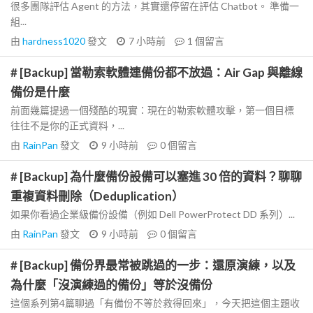
很多團隊評估 Agent 的方法，其實還停留在評估 Chatbot。 準備一
組...
由
hardness1020
發文
7 小時前
1
個留言
# [Backup] 當勒索軟體連備份都不放過：Air Gap 與離線
備份是什麼
前面幾篇提過一個殘酷的現實：現在的勒索軟體攻擊，第一個目標
往往不是你的正式資料，...
由
RainPan
發文
9 小時前
0
個留言
# [Backup] 為什麼備份設備可以塞進 30 倍的資料？聊聊
重複資料刪除（Deduplication）
如果你看過企業級備份設備（例如 Dell PowerProtect DD 系列）...
由
RainPan
發文
9 小時前
0
個留言
# [Backup] 備份界最常被跳過的一步：還原演練，以及
為什麼「沒演練過的備份」等於沒備份
這個系列第4篇聊過「有備份不等於救得回來」，今天把這個主題收