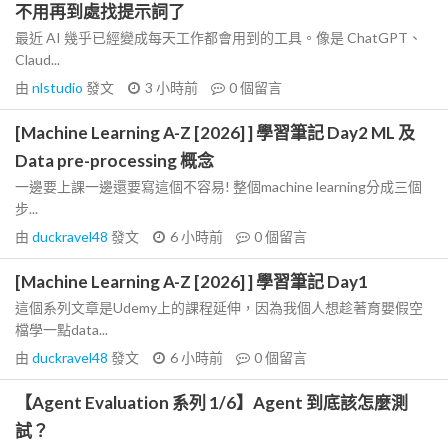
不用再到處找提示詞了
最近 AI 幾乎已經變成每天工作都會用到的工具。像是 ChatGPT、
Claud...
由
nlstudio
發文
3 小時前
0
個留言
[Machine Learning A-Z [2026] ] 學習筆記 Day2 ML 及
Data pre-processing 概念
一邊要上課一邊還要寫這個不容易! 整個machine learning分成三個
步...
由
duckravel48
發文
6 小時前
0
個留言
[Machine Learning A-Z [2026] ] 學習筆記 Day1
這個系列文章是Udemy上的課程延伸，因為我個人想趁著育嬰假空
檔學一點data...
由
duckravel48
發文
6 小時前
0
個留言
【Agent Evaluation 系列 1/6】Agent 到底該怎麼測
試？