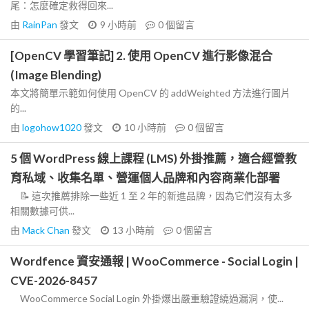
尾：怎麼確定救得回來...
由
RainPan
發文
9 小時前
0
個留言
[OpenCV 學習筆記] 2. 使用 OpenCV 進行影像混合
(Image Blending)
本文將簡單示範如何使用 OpenCV 的 addWeighted 方法進行圖片
的...
由
logohow1020
發文
10 小時前
0
個留言
5 個 WordPress 線上課程 (LMS) 外掛推薦，適合經營教
育私域、收集名單、營運個人品牌和內容商業化部署
📝 這次推薦排除一些近 1 至 2 年的新進品牌，因為它們沒有太多
相關數據可供...
由
Mack Chan
發文
13 小時前
0
個留言
Wordfence 資安通報 | WooCommerce - Social Login |
CVE-2026-8457
WooCommerce Social Login 外掛爆出嚴重驗證繞過漏洞，使...