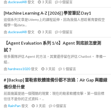
由
duckravel48
發文
3 天前
0
個留言
[Machine Learning A-Z [2026] ] 學習筆記 Day1
這個系列文章是Udemy上的課程延伸，因為我個人想趁著育嬰假空
檔學一點data...
由
duckravel48
發文
3 天前
0
個留言
【Agent Evaluation 系列 1/6】Agent 到底該怎麼測
試？
很多團隊評估 Agent 的方法，其實還停留在評估 Chatbot。 準備一
組...
由
hardness1020
發文
3 天前
1
個留言
# [Backup] 當勒索軟體連備份都不放過：Air Gap 與離線
備份是什麼
前面幾篇提過一個殘酷的現實：現在的勒索軟體攻擊，第一個目標
往往不是你的正式資料，...
由
RainPan
發文
3 天前
0
個留言