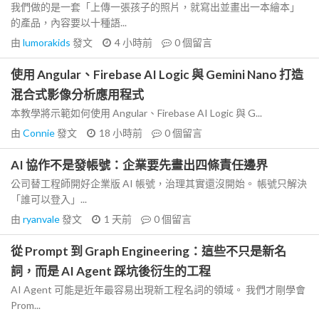
我們做的是一套「上傳一張孩子的照片，就寫出並畫出一本繪本」
的產品，內容要以十種語...
由
lumorakids
發文
4 小時前
0
個留言
使用 Angular、Firebase AI Logic 與 Gemini Nano 打造
混合式影像分析應用程式
本教學將示範如何使用 Angular、Firebase AI Logic 與 G...
由
Connie
發文
18 小時前
0
個留言
AI 協作不是發帳號：企業要先畫出四條責任邊界
公司替工程師開好企業版 AI 帳號，治理其實還沒開始。 帳號只解決
「誰可以登入」...
由
ryanvale
發文
1 天前
0
個留言
從 Prompt 到 Graph Engineering：這些不只是新名
詞，而是 AI Agent 踩坑後衍生的工程
AI Agent 可能是近年最容易出現新工程名詞的領域。 我們才剛學會
Prom...