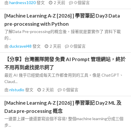
由
hardness1020
發文
2 天前
0
個留言
[Machine Learning A-Z [2026] ] 學習筆記 Day3 Data
pre-processing with Python
了解Data Pre-processing的概念後，接著就是要實作了 資料下載
的...
由
duckravel48
發文
2 天前
0
個留言
【分享】台灣團隊開發 免費 AI Prompt 管理網站，終於
不用再到處找提示詞了
最近 AI 幾乎已經變成每天工作都會用到的工具。像是 ChatGPT、
Claud...
由
nlstudio
發文
2 天前
0
個留言
[Machine Learning A-Z [2026] ] 學習筆記 Day2 ML 及
Data pre-processing 概念
一邊要上課一邊還要寫這個不容易! 整個machine learning分成三個
步...