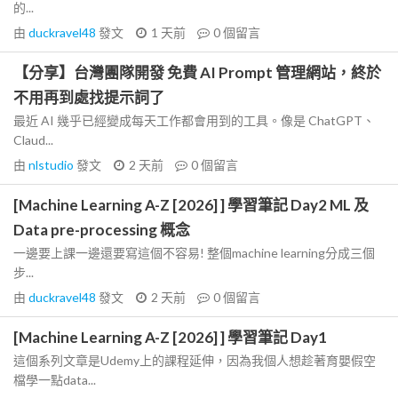
的...
由
duckravel48
發文
1 天前
0
個留言
【分享】台灣團隊開發 免費 AI Prompt 管理網站，終於
不用再到處找提示詞了
最近 AI 幾乎已經變成每天工作都會用到的工具。像是 ChatGPT、
Claud...
由
nlstudio
發文
2 天前
0
個留言
[Machine Learning A-Z [2026] ] 學習筆記 Day2 ML 及
Data pre-processing 概念
一邊要上課一邊還要寫這個不容易! 整個machine learning分成三個
步...
由
duckravel48
發文
2 天前
0
個留言
[Machine Learning A-Z [2026] ] 學習筆記 Day1
這個系列文章是Udemy上的課程延伸，因為我個人想趁著育嬰假空
檔學一點data...