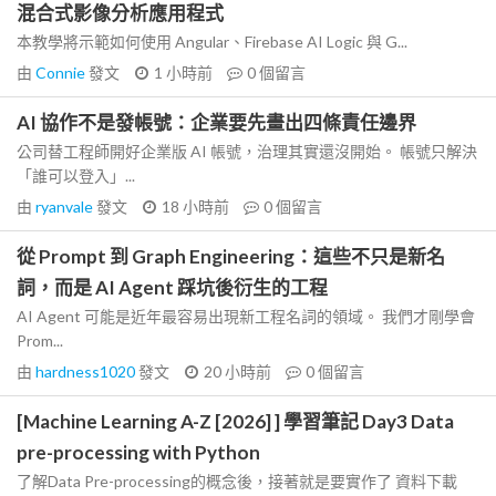
混合式影像分析應用程式
本教學將示範如何使用 Angular、Firebase AI Logic 與 G...
由
Connie
發文
1 小時前
0
個留言
AI 協作不是發帳號：企業要先畫出四條責任邊界
公司替工程師開好企業版 AI 帳號，治理其實還沒開始。 帳號只解決
「誰可以登入」...
由
ryanvale
發文
18 小時前
0
個留言
從 Prompt 到 Graph Engineering：這些不只是新名
詞，而是 AI Agent 踩坑後衍生的工程
AI Agent 可能是近年最容易出現新工程名詞的領域。 我們才剛學會
Prom...
由
hardness1020
發文
20 小時前
0
個留言
[Machine Learning A-Z [2026] ] 學習筆記 Day3 Data
pre-processing with Python
了解Data Pre-processing的概念後，接著就是要實作了 資料下載