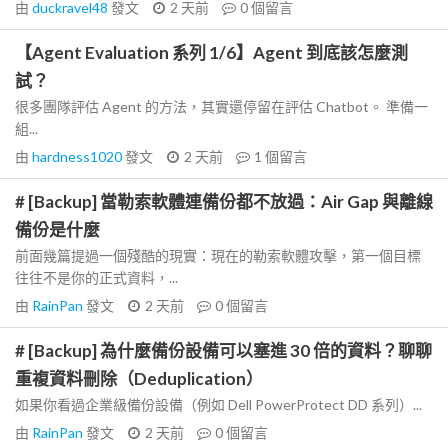
由
duckravel48
發文
2 天前
0
個留言
【Agent Evaluation 系列 1/6】Agent 到底該怎麼測
試？
很多團隊評估 Agent 的方法，其實還停留在評估 Chatbot。 準備一
組...
由
hardness1020
發文
2 天前
1
個留言
# [Backup] 當勒索軟體連備份都不放過：Air Gap 與離線
備份是什麼
前面幾篇提過一個殘酷的現實：現在的勒索軟體攻擊，第一個目標
往往不是你的正式資料，...
由
RainPan
發文
2 天前
0
個留言
# [Backup] 為什麼備份設備可以塞進 30 倍的資料？聊聊
重複資料刪除（Deduplication）
如果你看過企業級備份設備（例如 Dell PowerProtect DD 系列）...
由
RainPan
發文
2 天前
0
個留言