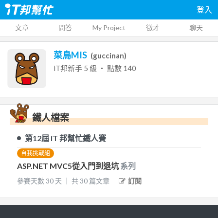
登入
文章
問答
My Project
徵才
聊天
菜鳥MIS
(
guccinan
)
iT邦新手
5
級 ‧ 點數
140
鐵人檔案
第12屆
iT 邦幫忙鐵人賽
自我挑戰組
ASP.NET MVC5從入門到退坑
系列
參賽天數
30
天
｜
共
30
篇文章
訂閱