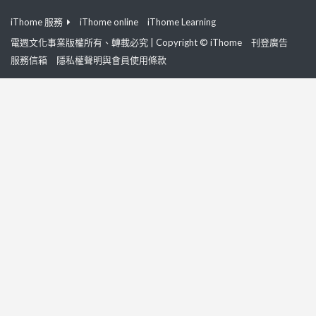
iThome 服務
iThome online
iThome Learning
電週文化事業版權所有、轉載必究 | Copyright © iThome
刊登廣告
服務信箱
隱私權聲明與會員使用條款