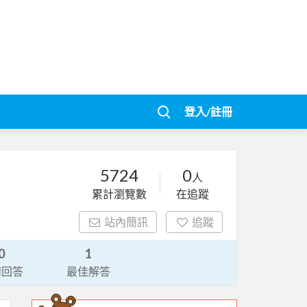
登入/註冊
5724
0
人
累計瀏覽數
在追蹤
站內簡訊
追蹤
0
1
請回答
最佳解答