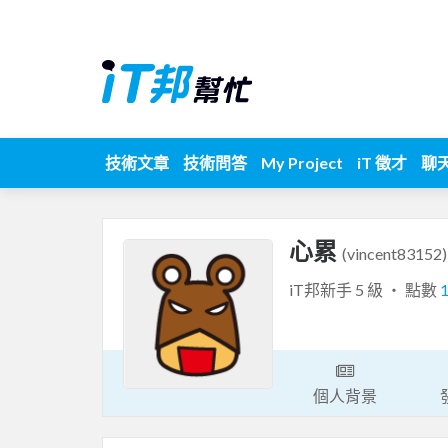
技術文章
技術問答
My Project
iT 徵才
聊
心累
(vincent83152)
iT邦新手 5 級 ‧ 點數
個人背景