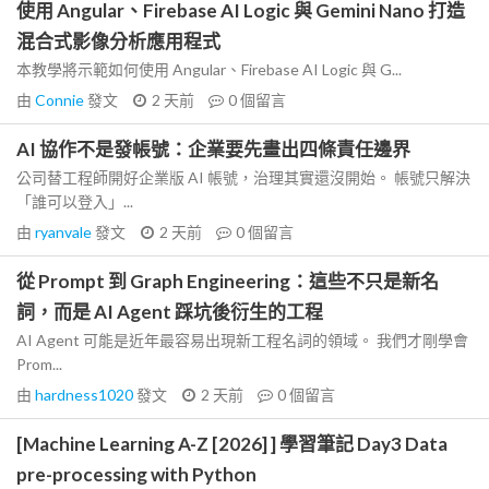
使用 Angular、Firebase AI Logic 與 Gemini Nano 打造
混合式影像分析應用程式
本教學將示範如何使用 Angular、Firebase AI Logic 與 G...
由
Connie
發文
2 天前
0
個留言
AI 協作不是發帳號：企業要先畫出四條責任邊界
公司替工程師開好企業版 AI 帳號，治理其實還沒開始。 帳號只解決
「誰可以登入」...
由
ryanvale
發文
2 天前
0
個留言
從 Prompt 到 Graph Engineering：這些不只是新名
詞，而是 AI Agent 踩坑後衍生的工程
AI Agent 可能是近年最容易出現新工程名詞的領域。 我們才剛學會
Prom...
由
hardness1020
發文
2 天前
0
個留言
[Machine Learning A-Z [2026] ] 學習筆記 Day3 Data
pre-processing with Python