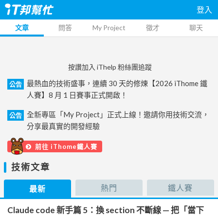
登入
文章
問答
My Project
徵才
聊天
按讚加入 iThelp 粉絲團追蹤
最熱血的技術盛事，連續 30 天的修煉【2026 iThome 鐵
公告
人賽】8 月 1 日賽事正式開啟！
全新專區「My Project」正式上線！邀請你用技術交流，
公告
分享最真實的開發經驗
前往 iThome鐵人賽
技術文章
熱門
鐵人賽
最新
Claude code 新手篇 5：換 section 不斷線 — 把「當下