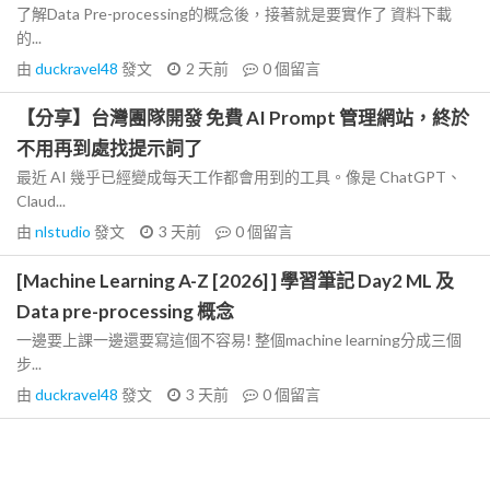
了解Data Pre-processing的概念後，接著就是要實作了 資料下載
的...
由
duckravel48
發文
2 天前
0
個留言
【分享】台灣團隊開發 免費 AI Prompt 管理網站，終於
不用再到處找提示詞了
最近 AI 幾乎已經變成每天工作都會用到的工具。像是 ChatGPT、
Claud...
由
nlstudio
發文
3 天前
0
個留言
[Machine Learning A-Z [2026] ] 學習筆記 Day2 ML 及
Data pre-processing 概念
一邊要上課一邊還要寫這個不容易! 整個machine learning分成三個
步...
由
duckravel48
發文
3 天前
0
個留言