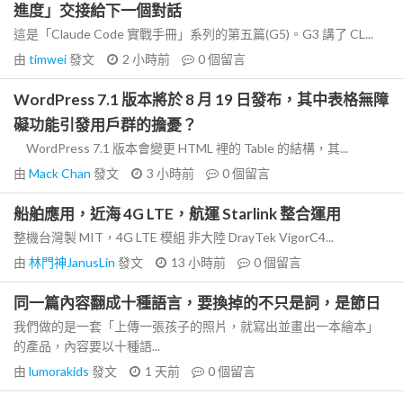
進度」交接給下一個對話
這是「Claude Code 實戰手冊」系列的第五篇(G5)。G3 講了 CL...
由
timwei
發文
2 小時前
0
個留言
WordPress 7.1 版本將於 8 月 19 日發布，其中表格無障
礙功能引發用戶群的擔憂？
WordPress 7.1 版本會變更 HTML 裡的 Table 的結構，其...
由
Mack Chan
發文
3 小時前
0
個留言
船舶應用，近海 4G LTE，航運 Starlink 整合運用
整機台灣製 MIT，4G LTE 模組 非大陸 DrayTek VigorC4...
由
林門神JanusLin
發文
13 小時前
0
個留言
同一篇內容翻成十種語言，要換掉的不只是詞，是節日
我們做的是一套「上傳一張孩子的照片，就寫出並畫出一本繪本」
的產品，內容要以十種語...
由
lumorakids
發文
1 天前
0
個留言