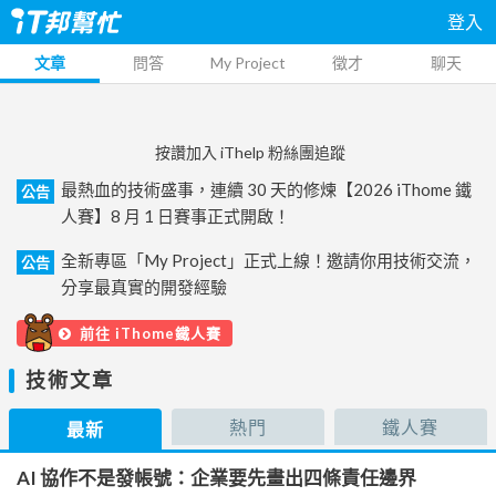
登入
文章
問答
My Project
徵才
聊天
按讚加入 iThelp 粉絲團追蹤
最熱血的技術盛事，連續 30 天的修煉【2026 iThome 鐵
公告
人賽】8 月 1 日賽事正式開啟！
全新專區「My Project」正式上線！邀請你用技術交流，
公告
分享最真實的開發經驗
前往 iThome鐵人賽
技術文章
熱門
鐵人賽
最新
AI 協作不是發帳號：企業要先畫出四條責任邊界