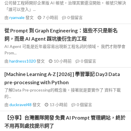
公司替工程師開好企業版 AI 帳號，治理其實還沒開始。 帳號只解決
「誰可以登入」...
由
ryanvale
發文
7 小時前
0
個留言
從 Prompt 到 Graph Engineering：這些不只是新名
詞，而是 AI Agent 踩坑後衍生的工程
AI Agent 可能是近年最容易出現新工程名詞的領域。 我們才剛學會
Prom...
由
hardness1020
發文
10 小時前
0
個留言
[Machine Learning A-Z [2026] ] 學習筆記 Day3 Data
pre-processing with Python
了解Data Pre-processing的概念後，接著就是要實作了 資料下載
的...
由
duckravel48
發文
13 小時前
0
個留言
【分享】台灣團隊開發 免費 AI Prompt 管理網站，終於
不用再到處找提示詞了