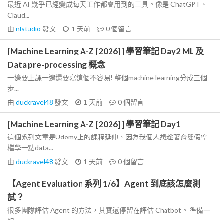
最近 AI 幾乎已經變成每天工作都會用到的工具。像是 ChatGPT、
Claud...
由
nlstudio
發文
1 天前
0
個留言
[Machine Learning A-Z [2026] ] 學習筆記 Day2 ML 及
Data pre-processing 概念
一邊要上課一邊還要寫這個不容易! 整個machine learning分成三個
步...
由
duckravel48
發文
1 天前
0
個留言
[Machine Learning A-Z [2026] ] 學習筆記 Day1
這個系列文章是Udemy上的課程延伸，因為我個人想趁著育嬰假空
檔學一點data...
由
duckravel48
發文
1 天前
0
個留言
【Agent Evaluation 系列 1/6】Agent 到底該怎麼測
試？
很多團隊評估 Agent 的方法，其實還停留在評估 Chatbot。 準備一