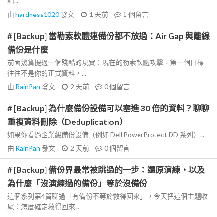
組...
由
hardness1020
發文
1 天前
1
個留言
# [Backup] 當勒索軟體連備份都不放過：Air Gap 與離線
備份是什麼
前面幾篇提過一個殘酷的現實：現在的勒索軟體攻擊，第一個目標
往往不是你的正式資料，...
由
RainPan
發文
2 天前
0
個留言
# [Backup] 為什麼備份設備可以塞進 30 倍的資料？聊聊
重複資料刪除（Deduplication）
如果你看過企業級備份設備（例如 Dell PowerProtect DD 系列）...
由
RainPan
發文
2 天前
0
個留言
# [Backup] 備份界最常被跳過的一步：還原演練，以及
為什麼「沒演練過的備份」等於沒備份
這個系列第4篇聊過「有備份不等於救得回來」，今天把這個主題收
尾：怎麼確定救得回來...