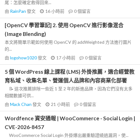
尾：怎麼確定救得回來...
由
RainPan
發文
16 小時前
0
個留言
[OpenCV 學習筆記] 2. 使用 OpenCV 進行影像混合
(Image Blending)
本文將簡單示範如何使用 OpenCV 的 addWeighted 方法進行圖片
的...
由
logohow1020
發文
17 小時前
0
個留言
5 個 WordPress 線上課程 (LMS) 外掛推薦，適合經營教
育私域、收集名單、營運個人品牌和內容商業化部署
📝 這次推薦排除一些近 1 至 2 年的新進品牌，因為它們沒有太多
相關數據可供...
由
Mack Chan
發文
21 小時前
0
個留言
Wordfence 資安通報 | WooCommerce - Social Login |
CVE-2026-8457
WooCommerce Social Login 外掛爆出嚴重驗證繞過漏洞，使...