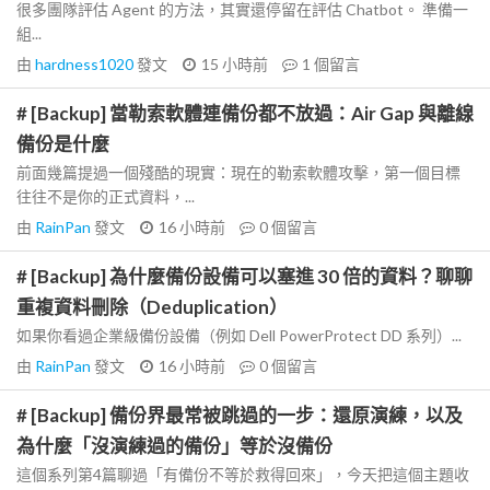
很多團隊評估 Agent 的方法，其實還停留在評估 Chatbot。 準備一
組...
由
hardness1020
發文
15 小時前
1
個留言
# [Backup] 當勒索軟體連備份都不放過：Air Gap 與離線
備份是什麼
前面幾篇提過一個殘酷的現實：現在的勒索軟體攻擊，第一個目標
往往不是你的正式資料，...
由
RainPan
發文
16 小時前
0
個留言
# [Backup] 為什麼備份設備可以塞進 30 倍的資料？聊聊
重複資料刪除（Deduplication）
如果你看過企業級備份設備（例如 Dell PowerProtect DD 系列）...
由
RainPan
發文
16 小時前
0
個留言
# [Backup] 備份界最常被跳過的一步：還原演練，以及
為什麼「沒演練過的備份」等於沒備份
這個系列第4篇聊過「有備份不等於救得回來」，今天把這個主題收