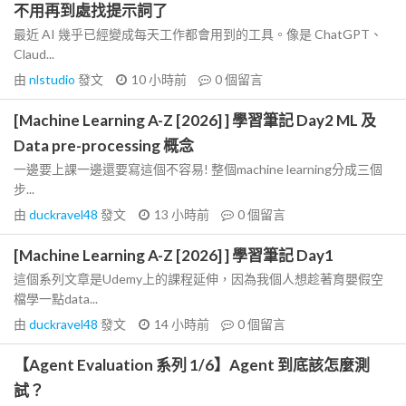
不用再到處找提示詞了
最近 AI 幾乎已經變成每天工作都會用到的工具。像是 ChatGPT、
Claud...
由
nlstudio
發文
10 小時前
0
個留言
[Machine Learning A-Z [2026] ] 學習筆記 Day2 ML 及
Data pre-processing 概念
一邊要上課一邊還要寫這個不容易! 整個machine learning分成三個
步...
由
duckravel48
發文
13 小時前
0
個留言
[Machine Learning A-Z [2026] ] 學習筆記 Day1
這個系列文章是Udemy上的課程延伸，因為我個人想趁著育嬰假空
檔學一點data...
由
duckravel48
發文
14 小時前
0
個留言
【Agent Evaluation 系列 1/6】Agent 到底該怎麼測
試？