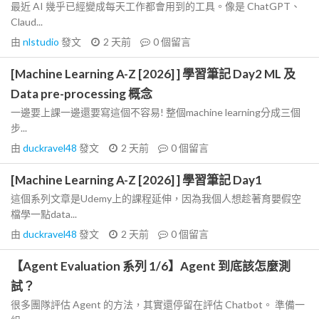
最近 AI 幾乎已經變成每天工作都會用到的工具。像是 ChatGPT、
Claud...
由
nlstudio
發文
2 天前
0
個留言
[Machine Learning A-Z [2026] ] 學習筆記 Day2 ML 及
Data pre-processing 概念
一邊要上課一邊還要寫這個不容易! 整個machine learning分成三個
步...
由
duckravel48
發文
2 天前
0
個留言
[Machine Learning A-Z [2026] ] 學習筆記 Day1
這個系列文章是Udemy上的課程延伸，因為我個人想趁著育嬰假空
檔學一點data...
由
duckravel48
發文
2 天前
0
個留言
【Agent Evaluation 系列 1/6】Agent 到底該怎麼測
試？
很多團隊評估 Agent 的方法，其實還停留在評估 Chatbot。 準備一