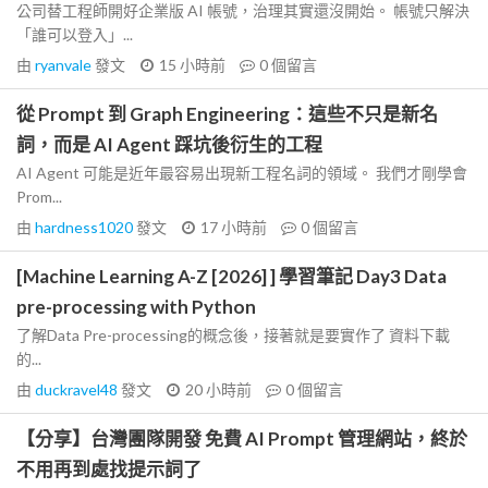
公司替工程師開好企業版 AI 帳號，治理其實還沒開始。 帳號只解決
「誰可以登入」...
由
ryanvale
發文
15 小時前
0
個留言
從 Prompt 到 Graph Engineering：這些不只是新名
詞，而是 AI Agent 踩坑後衍生的工程
AI Agent 可能是近年最容易出現新工程名詞的領域。 我們才剛學會
Prom...
由
hardness1020
發文
17 小時前
0
個留言
[Machine Learning A-Z [2026] ] 學習筆記 Day3 Data
pre-processing with Python
了解Data Pre-processing的概念後，接著就是要實作了 資料下載
的...
由
duckravel48
發文
20 小時前
0
個留言
【分享】台灣團隊開發 免費 AI Prompt 管理網站，終於
不用再到處找提示詞了