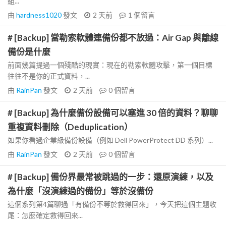
組...
由
hardness1020
發文
2 天前
1
個留言
# [Backup] 當勒索軟體連備份都不放過：Air Gap 與離線
備份是什麼
前面幾篇提過一個殘酷的現實：現在的勒索軟體攻擊，第一個目標
往往不是你的正式資料，...
由
RainPan
發文
2 天前
0
個留言
# [Backup] 為什麼備份設備可以塞進 30 倍的資料？聊聊
重複資料刪除（Deduplication）
如果你看過企業級備份設備（例如 Dell PowerProtect DD 系列）...
由
RainPan
發文
2 天前
0
個留言
# [Backup] 備份界最常被跳過的一步：還原演練，以及
為什麼「沒演練過的備份」等於沒備份
這個系列第4篇聊過「有備份不等於救得回來」，今天把這個主題收
尾：怎麼確定救得回來...