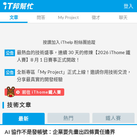
登入
文章
問答
My Project
徵才
聊天
按讚加入 iThelp 粉絲團追蹤
最熱血的技術盛事，連續 30 天的修煉【2026 iThome 鐵
公告
人賽】8 月 1 日賽事正式開啟！
全新專區「My Project」正式上線！邀請你用技術交流，
公告
分享最真實的開發經驗
前往 iThome鐵人賽
技術文章
熱門
鐵人賽
最新
AI 協作不是發帳號：企業要先畫出四條責任邊界