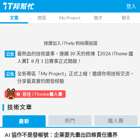
登入
文章
問答
My Project
徵才
聊天
按讚加入 iThelp 粉絲團追蹤
最熱血的技術盛事，連續 30 天的修煉【2026 iThome 鐵
公告
人賽】8 月 1 日賽事正式開啟！
全新專區「My Project」正式上線！邀請你用技術交流，
公告
分享最真實的開發經驗
前往 iThome鐵人賽
技術文章
熱門
鐵人賽
最新
AI 協作不是發帳號：企業要先畫出四條責任邊界