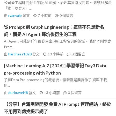
公司替工程師開好企業版 AI 帳號，治理其實還沒開始。 帳號只解決
「誰可以登入」...
由
ryanvale
發文
7 小時前
0
個留言
從 Prompt 到 Graph Engineering：這些不只是新名
詞，而是 AI Agent 踩坑後衍生的工程
AI Agent 可能是近年最容易出現新工程名詞的領域。 我們才剛學會
Prom...
由
hardness1020
發文
10 小時前
0
個留言
[Machine Learning A-Z [2026] ] 學習筆記 Day3 Data
pre-processing with Python
了解Data Pre-processing的概念後，接著就是要實作了 資料下載
的...
由
duckravel48
發文
13 小時前
0
個留言
【分享】台灣團隊開發 免費 AI Prompt 管理網站，終於
不用再到處找提示詞了