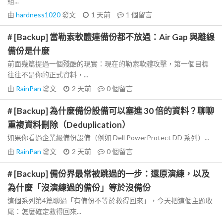
組...
由
hardness1020
發文
1 天前
1
個留言
# [Backup] 當勒索軟體連備份都不放過：Air Gap 與離線
備份是什麼
前面幾篇提過一個殘酷的現實：現在的勒索軟體攻擊，第一個目標
往往不是你的正式資料，...
由
RainPan
發文
2 天前
0
個留言
# [Backup] 為什麼備份設備可以塞進 30 倍的資料？聊聊
重複資料刪除（Deduplication）
如果你看過企業級備份設備（例如 Dell PowerProtect DD 系列）...
由
RainPan
發文
2 天前
0
個留言
# [Backup] 備份界最常被跳過的一步：還原演練，以及
為什麼「沒演練過的備份」等於沒備份
這個系列第4篇聊過「有備份不等於救得回來」，今天把這個主題收
尾：怎麼確定救得回來...