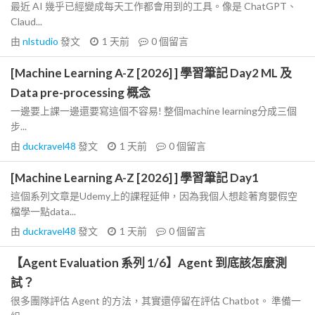
最近 AI 幾乎已經變成每天工作都會用到的工具。像是 ChatGPT、
Claud...
由
nlstudio
發文
1 天前
0
個留言
[Machine Learning A-Z [2026] ] 學習筆記 Day2 ML 及
Data pre-processing 概念
一邊要上課一邊還要寫這個不容易! 整個machine learning分成三個
步...
由
duckravel48
發文
1 天前
0
個留言
[Machine Learning A-Z [2026] ] 學習筆記 Day1
這個系列文章是Udemy上的課程延伸，因為我個人想趁著育嬰假空
檔學一點data...
由
duckravel48
發文
1 天前
0
個留言
【Agent Evaluation 系列 1/6】Agent 到底該怎麼測
試？
很多團隊評估 Agent 的方法，其實還停留在評估 Chatbot。 準備一