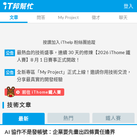
登入
文章
問答
My Project
徵才
聊天
按讚加入 iThelp 粉絲團追蹤
最熱血的技術盛事，連續 30 天的修煉【2026 iThome 鐵
公告
人賽】8 月 1 日賽事正式開啟！
全新專區「My Project」正式上線！邀請你用技術交流，
公告
分享最真實的開發經驗
前往 iThome鐵人賽
技術文章
熱門
鐵人賽
最新
AI 協作不是發帳號：企業要先畫出四條責任邊界