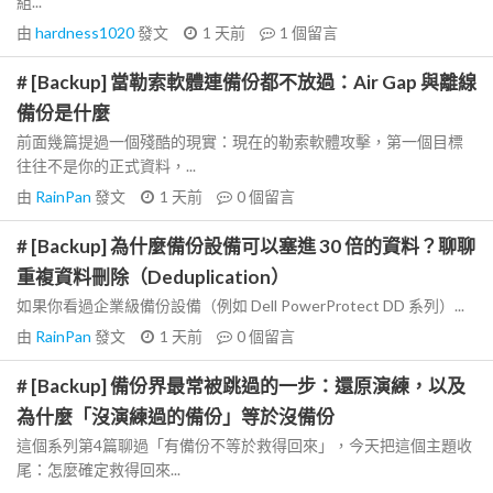
組...
由
hardness1020
發文
1 天前
1
個留言
# [Backup] 當勒索軟體連備份都不放過：Air Gap 與離線
備份是什麼
前面幾篇提過一個殘酷的現實：現在的勒索軟體攻擊，第一個目標
往往不是你的正式資料，...
由
RainPan
發文
1 天前
0
個留言
# [Backup] 為什麼備份設備可以塞進 30 倍的資料？聊聊
重複資料刪除（Deduplication）
如果你看過企業級備份設備（例如 Dell PowerProtect DD 系列）...
由
RainPan
發文
1 天前
0
個留言
# [Backup] 備份界最常被跳過的一步：還原演練，以及
為什麼「沒演練過的備份」等於沒備份
這個系列第4篇聊過「有備份不等於救得回來」，今天把這個主題收
尾：怎麼確定救得回來...