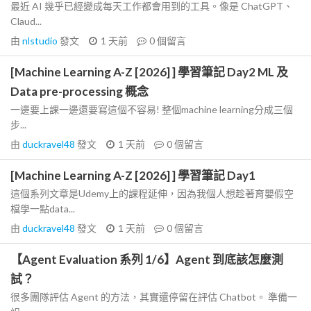
最近 AI 幾乎已經變成每天工作都會用到的工具。像是 ChatGPT、
Claud...
由
nlstudio
發文
1 天前
0
個留言
[Machine Learning A-Z [2026] ] 學習筆記 Day2 ML 及
Data pre-processing 概念
一邊要上課一邊還要寫這個不容易! 整個machine learning分成三個
步...
由
duckravel48
發文
1 天前
0
個留言
[Machine Learning A-Z [2026] ] 學習筆記 Day1
這個系列文章是Udemy上的課程延伸，因為我個人想趁著育嬰假空
檔學一點data...
由
duckravel48
發文
1 天前
0
個留言
【Agent Evaluation 系列 1/6】Agent 到底該怎麼測
試？
很多團隊評估 Agent 的方法，其實還停留在評估 Chatbot。 準備一