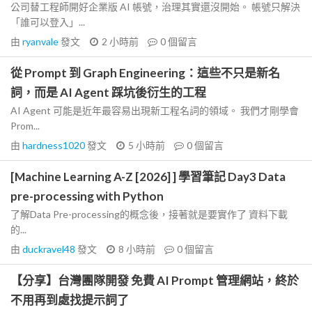
公司替工程師開好企業版 AI 帳號，治理其實還沒開始。 帳號只解決
「誰可以登入」...
由
ryanvale
發文
2 小時前
0
個留言
從 Prompt 到 Graph Engineering：這些不只是新名
詞，而是 AI Agent 踩坑後衍生的工程
AI Agent 可能是近年最容易出現新工程名詞的領域。 我們才剛學會
Prom...
由
hardness1020
發文
5 小時前
0
個留言
[Machine Learning A-Z [2026] ] 學習筆記 Day3 Data
pre-processing with Python
了解Data Pre-processing的概念後，接著就是要實作了 資料下載
的...
由
duckravel48
發文
8 小時前
0
個留言
【分享】台灣團隊開發 免費 AI Prompt 管理網站，終於
不用再到處找提示詞了