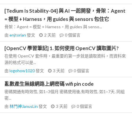
[Tedium Is Stability-04] 與 AI 一起開發，骨架：Agent
= 模型 + Harness，用 guides 與 sensors 包住它
骨架：Agent = 模型 + Harness，用 guides 與 senso...
由
enjtorian
發文
2 天前
0
個留言
[OpenCV 學習筆記] 1. 如何使用 OpenCV 讀取圖片?
在使用 OpenCV 套件時，最重要的第一步就是讀取資料，而資料來
源的格式可以是...
由
logohow1020
發文
3 天前
0
個留言
亂數產生無線網路上網密碼 wifi pin code
密碼開通有時效性, 如1~3個月 密碼使用後,有時效性, 如1~7天. 同組
密...
由
林門神JanusLin
發文
3 天前
0
個留言