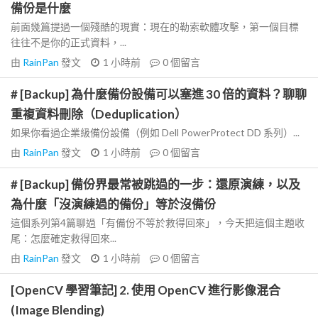
備份是什麼
前面幾篇提過一個殘酷的現實：現在的勒索軟體攻擊，第一個目標
往往不是你的正式資料，...
由
RainPan
發文
1 小時前
0
個留言
# [Backup] 為什麼備份設備可以塞進 30 倍的資料？聊聊
重複資料刪除（Deduplication）
如果你看過企業級備份設備（例如 Dell PowerProtect DD 系列）...
由
RainPan
發文
1 小時前
0
個留言
# [Backup] 備份界最常被跳過的一步：還原演練，以及
為什麼「沒演練過的備份」等於沒備份
這個系列第4篇聊過「有備份不等於救得回來」，今天把這個主題收
尾：怎麼確定救得回來...
由
RainPan
發文
1 小時前
0
個留言
[OpenCV 學習筆記] 2. 使用 OpenCV 進行影像混合
(Image Blending)