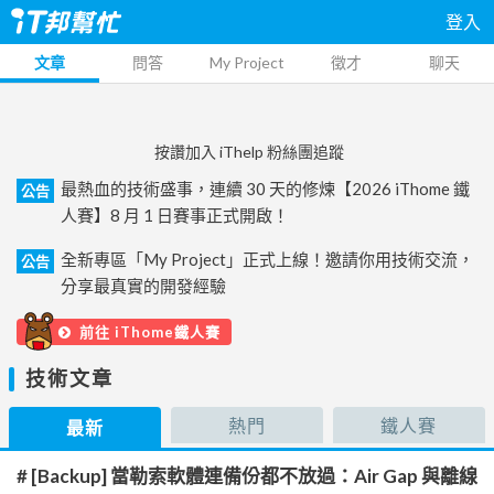
登入
文章
問答
My Project
徵才
聊天
按讚加入 iThelp 粉絲團追蹤
最熱血的技術盛事，連續 30 天的修煉【2026 iThome 鐵
公告
人賽】8 月 1 日賽事正式開啟！
全新專區「My Project」正式上線！邀請你用技術交流，
公告
分享最真實的開發經驗
前往 iThome鐵人賽
技術文章
熱門
鐵人賽
最新
# [Backup] 當勒索軟體連備份都不放過：Air Gap 與離線