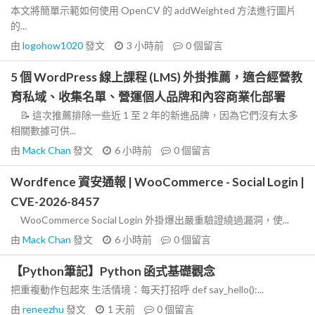
本文將簡單示範如何使用 OpenCV 的 addWeighted 方法進行圖片
的...
由
logohow1020
發文
3 小時前
0
個留言
5 個 WordPress 線上課程 (LMS) 外掛推薦，適合經營教
育私域、收集名單、營運個人品牌和內容商業化部署
📝 這次推薦排除一些近 1 至 2 年的新進品牌，因為它們沒有太多
相關數據可供...
由
Mack Chan
發文
6 小時前
0
個留言
Wordfence 資安通報 | WooCommerce - Social Login |
CVE-2026-8457
WooCommerce Social Login 外掛爆出嚴重驗證繞過漏洞，使...
由
Mack Chan
發文
6 小時前
0
個留言
【Python筆記】Python 函式基礎觀念
把重複動作包起來 生活情境：每天打招呼 def say_hello():...
由
reneezhu
發文
1 天前
0
個留言