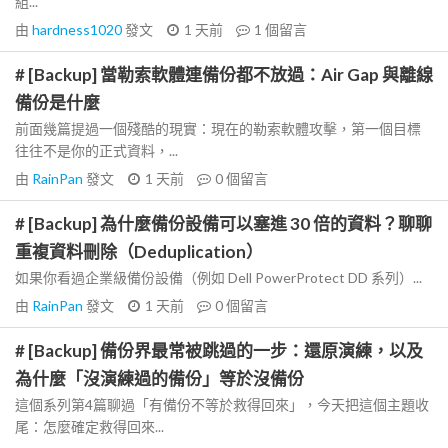
組...
由
hardness1020
發文
1 天前
1
個留言
# [Backup] 當勒索軟體連備份都不放過：Air Gap 與離線
備份是什麼
前面幾篇提過一個殘酷的現實：現在的勒索軟體攻擊，第一個目標
往往不是你的正式資料，...
由
RainPan
發文
1 天前
0
個留言
# [Backup] 為什麼備份設備可以塞進 30 倍的資料？聊聊
重複資料刪除（Deduplication）
如果你看過企業級備份設備（例如 Dell PowerProtect DD 系列）...
由
RainPan
發文
1 天前
0
個留言
# [Backup] 備份界最常被跳過的一步：還原演練，以及
為什麼「沒演練過的備份」等於沒備份
這個系列第4篇聊過「有備份不等於救得回來」，今天把這個主題收
尾：怎麼確定救得回來...