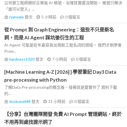
公司替工程師開好企業版 AI 帳號，治理其實還沒開始。 帳號只解決
「誰可以登入」...
由
ryanvale
發文
5 小時前
0
個留言
從 Prompt 到 Graph Engineering：這些不只是新名
詞，而是 AI Agent 踩坑後衍生的工程
AI Agent 可能是近年最容易出現新工程名詞的領域。 我們才剛學會
Prom...
由
hardness1020
發文
7 小時前
0
個留言
[Machine Learning A-Z [2026] ] 學習筆記 Day3 Data
pre-processing with Python
了解Data Pre-processing的概念後，接著就是要實作了 資料下載
的...
由
duckravel48
發文
11 小時前
0
個留言
【分享】台灣團隊開發 免費 AI Prompt 管理網站，終於
不用再到處找提示詞了