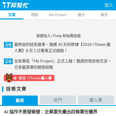
登入
文章
問答
My Project
徵才
聊天
按讚加入 iThelp 粉絲團追蹤
最熱血的技術盛事，連續 30 天的修煉【2026 iThome 鐵
公告
人賽】8 月 1 日賽事正式開啟！
全新專區「My Project」正式上線！邀請你用技術交流，
公告
分享最真實的開發經驗
前往 iThome鐵人賽
技術文章
熱門
鐵人賽
最新
AI 協作不是發帳號：企業要先畫出四條責任邊界