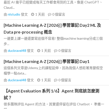
最近 AI 幾乎已經變成每天工作都會用到的工具。像是 ChatGPT、
Claud...
由
nlstudio
發文
1 天前
0
個留言
[Machine Learning A-Z [2026] ] 學習筆記 Day2 ML 及
Data pre-processing 概念
一邊要上課一邊還要寫這個不容易! 整個machine learning分成三個
步...
由
duckravel48
發文
1 天前
0
個留言
[Machine Learning A-Z [2026] ] 學習筆記 Day1
這個系列文章是Udemy上的課程延伸，因為我個人想趁著育嬰假空
檔學一點data...
由
duckravel48
發文
1 天前
0
個留言
【Agent Evaluation 系列 1/6】Agent 到底該怎麼測
試？
很多團隊評估 Agent 的方法，其實還停留在評估 Chatbot。 準備一