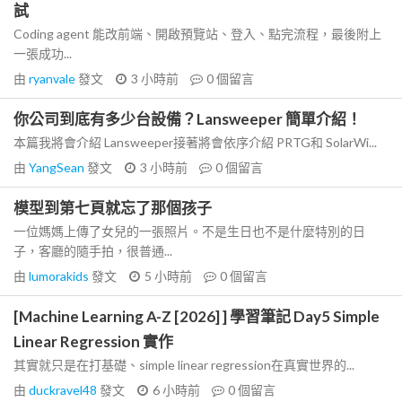
試
Coding agent 能改前端、開啟預覽站、登入、點完流程，最後附上
一張成功...
由
ryanvale
發文
3 小時前
0
個留言
你公司到底有多少台設備？Lansweeper 簡單介紹！
本篇我將會介紹 Lansweeper接著將會依序介紹 PRTG和 SolarWi...
由
YangSean
發文
3 小時前
0
個留言
模型到第七頁就忘了那個孩子
一位媽媽上傳了女兒的一張照片。不是生日也不是什麼特別的日
子，客廳的隨手拍，很普通...
由
lumorakids
發文
5 小時前
0
個留言
[Machine Learning A-Z [2026] ] 學習筆記 Day5 Simple
Linear Regression 實作
其實就只是在打基礎、simple linear regression在真實世界的...
由
duckravel48
發文
6 小時前
0
個留言