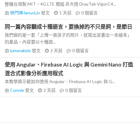
整機台灣製 MIT，4G LTE 模組 非大陸 DrayTek VigorC4...
由
林門神JanusLin
發文
1 天前
0
個留言
同一篇內容翻成十種語言，要換掉的不只是詞，是節日
我們做的是一套「上傳一張孩子的照片，就寫出並畫出一本繪本」
的產品，內容要以十種語...
由
lumorakids
發文
2 天前
0
個留言
使用 Angular、Firebase AI Logic 與 Gemini Nano 打造
混合式影像分析應用程式
本教學將示範如何使用 Angular、Firebase AI Logic 與 G...
由
Connie
發文
2 天前
0
個留言