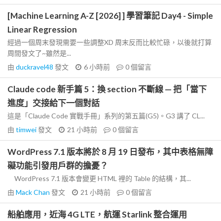
[Machine Learning A-Z [2026] ] 學習筆記 Day4 - Simple
Linear Regression
經過一個周末發現需要一些調整XD 周末反而比較忙碌，以後就打算
周間發文了~雖然是...
由
duckravel48
發文
6 小時前
0
個留言
Claude code 新手篇 5：換 section 不斷線 — 把「當下
進度」交接給下一個對話
這是「Claude Code 實戰手冊」系列的第五篇(G5)。G3 講了 CL...
由
timwei
發文
21 小時前
0
個留言
WordPress 7.1 版本將於 8 月 19 日發布，其中表格無障
礙功能引發用戶群的擔憂？
WordPress 7.1 版本會變更 HTML 裡的 Table 的結構，其...
由
Mack Chan
發文
21 小時前
0
個留言
船舶應用，近海 4G LTE，航運 Starlink 整合運用