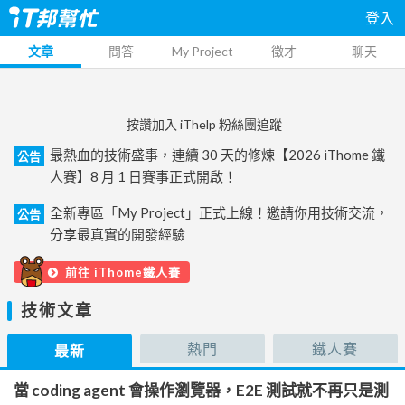
登入
文章
問答
My Project
徵才
聊天
按讚加入 iThelp 粉絲團追蹤
最熱血的技術盛事，連續 30 天的修煉【2026 iThome 鐵
公告
人賽】8 月 1 日賽事正式開啟！
全新專區「My Project」正式上線！邀請你用技術交流，
公告
分享最真實的開發經驗
前往 iThome鐵人賽
技術文章
熱門
鐵人賽
最新
當 coding agent 會操作瀏覽器，E2E 測試就不再只是測