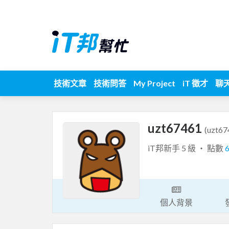
技術文章
技術問答
My Project
iT 徵才
聊
uzt67461
(uzt67
iT邦新手 5 級 ‧ 點數
個人背景