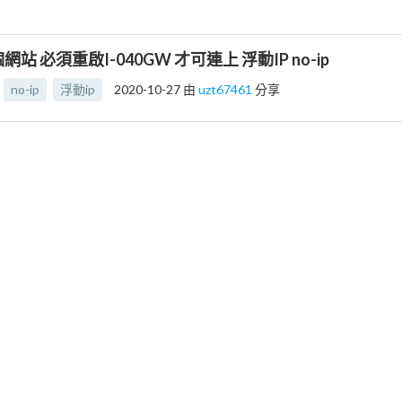
個網站 必須重啟I-040GW 才可連上 浮動IP no-ip
no-ip
浮動ip
2020-10-27
由
uzt67461
分享