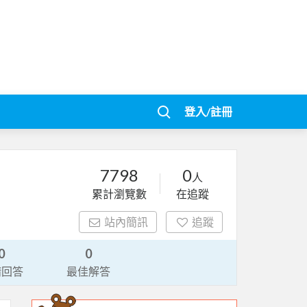
登入/註冊
7798
0
人
累計瀏覽數
在追蹤
站內簡訊
追蹤
0
0
請回答
最佳解答