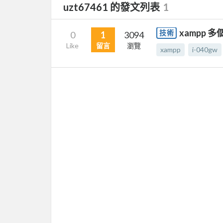
uzt67461 的發文列表
1
xampp 多
技術
0
1
3094
Like
留言
瀏覽
xampp
i-040gw