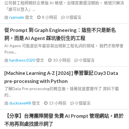
公司替工程師開好企業版 AI 帳號，治理其實還沒開始。 帳號只解決
「誰可以登入」...
由
ryanvale
發文
8 小時前
0
個留言
從 Prompt 到 Graph Engineering：這些不只是新名
詞，而是 AI Agent 踩坑後衍生的工程
AI Agent 可能是近年最容易出現新工程名詞的領域。 我們才剛學會
Prom...
由
hardness1020
發文
10 小時前
0
個留言
[Machine Learning A-Z [2026] ] 學習筆記 Day3 Data
pre-processing with Python
了解Data Pre-processing的概念後，接著就是要實作了 資料下載
的...
由
duckravel48
發文
13 小時前
0
個留言
【分享】台灣團隊開發 免費 AI Prompt 管理網站，終於
不用再到處找提示詞了