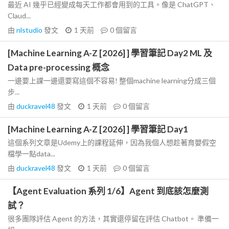
最近 AI 幾乎已經變成每天工作都會用到的工具。像是 ChatGPT、
Claud...
由
nlstudio
發文
1 天前
0
個留言
[Machine Learning A-Z [2026] ] 學習筆記 Day2 ML 及
Data pre-processing 概念
一邊要上課一邊還要寫這個不容易! 整個machine learning分成三個
步...
由
duckravel48
發文
1 天前
0
個留言
[Machine Learning A-Z [2026] ] 學習筆記 Day1
這個系列文章是Udemy上的課程延伸，因為我個人想趁著育嬰假空
檔學一點data...
由
duckravel48
發文
1 天前
0
個留言
【Agent Evaluation 系列 1/6】Agent 到底該怎麼測
試？
很多團隊評估 Agent 的方法，其實還停留在評估 Chatbot。 準備一