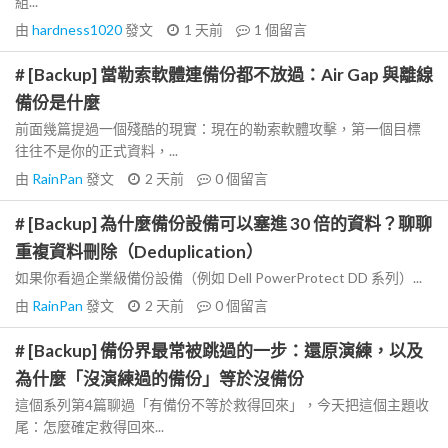
組...
由
hardness1020
發文
1 天前
1
個留言
# [Backup] 當勒索軟體連備份都不放過：Air Gap 與離線
備份是什麼
前面幾篇提過一個殘酷的現實：現在的勒索軟體攻擊，第一個目標
往往不是你的正式資料，...
由
RainPan
發文
2 天前
0
個留言
# [Backup] 為什麼備份設備可以塞進 30 倍的資料？聊聊
重複資料刪除（Deduplication）
如果你看過企業級備份設備（例如 Dell PowerProtect DD 系列）...
由
RainPan
發文
2 天前
0
個留言
# [Backup] 備份界最常被跳過的一步：還原演練，以及
為什麼「沒演練過的備份」等於沒備份
這個系列第4篇聊過「有備份不等於救得回來」，今天把這個主題收
尾：怎麼確定救得回來...