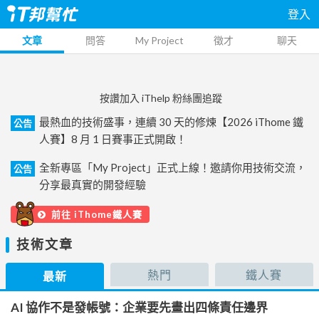
登入
文章
問答
My Project
徵才
聊天
按讚加入 iThelp 粉絲團追蹤
最熱血的技術盛事，連續 30 天的修煉【2026 iThome 鐵
公告
人賽】8 月 1 日賽事正式開啟！
全新專區「My Project」正式上線！邀請你用技術交流，
公告
分享最真實的開發經驗
前往 iThome鐵人賽
技術文章
熱門
鐵人賽
最新
AI 協作不是發帳號：企業要先畫出四條責任邊界