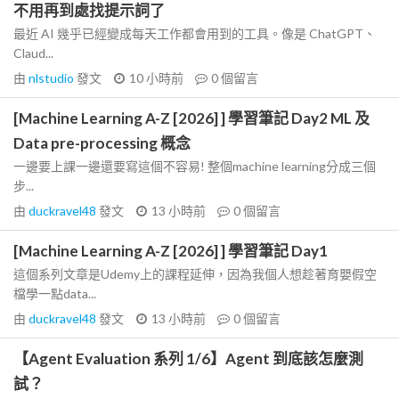
不用再到處找提示詞了
最近 AI 幾乎已經變成每天工作都會用到的工具。像是 ChatGPT、
Claud...
由
nlstudio
發文
10 小時前
0
個留言
[Machine Learning A-Z [2026] ] 學習筆記 Day2 ML 及
Data pre-processing 概念
一邊要上課一邊還要寫這個不容易! 整個machine learning分成三個
步...
由
duckravel48
發文
13 小時前
0
個留言
[Machine Learning A-Z [2026] ] 學習筆記 Day1
這個系列文章是Udemy上的課程延伸，因為我個人想趁著育嬰假空
檔學一點data...
由
duckravel48
發文
13 小時前
0
個留言
【Agent Evaluation 系列 1/6】Agent 到底該怎麼測
試？