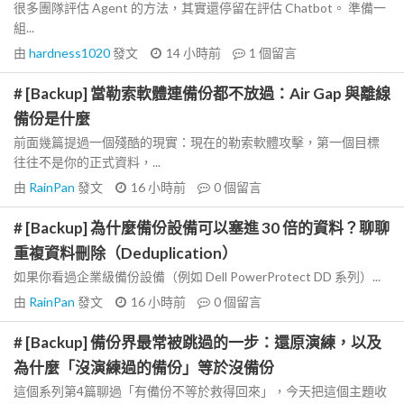
很多團隊評估 Agent 的方法，其實還停留在評估 Chatbot。 準備一
組...
由
hardness1020
發文
14 小時前
1
個留言
# [Backup] 當勒索軟體連備份都不放過：Air Gap 與離線
備份是什麼
前面幾篇提過一個殘酷的現實：現在的勒索軟體攻擊，第一個目標
往往不是你的正式資料，...
由
RainPan
發文
16 小時前
0
個留言
# [Backup] 為什麼備份設備可以塞進 30 倍的資料？聊聊
重複資料刪除（Deduplication）
如果你看過企業級備份設備（例如 Dell PowerProtect DD 系列）...
由
RainPan
發文
16 小時前
0
個留言
# [Backup] 備份界最常被跳過的一步：還原演練，以及
為什麼「沒演練過的備份」等於沒備份
這個系列第4篇聊過「有備份不等於救得回來」，今天把這個主題收