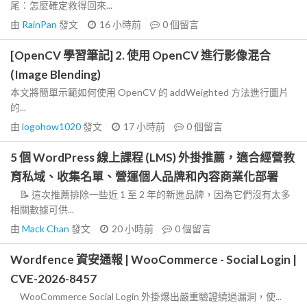
尾：怎麼確定救得回來...
由
RainPan
發文
16 小時前
0
個留言
[OpenCV 學習筆記] 2. 使用 OpenCV 進行影像混合
(Image Blending)
本文將簡單示範如何使用 OpenCV 的 addWeighted 方法進行圖片
的...
由
logohow1020
發文
17 小時前
0
個留言
5 個 WordPress 線上課程 (LMS) 外掛推薦，適合經營教
育私域、收集名單、營運個人品牌和內容商業化部署
📝 這次推薦排除一些近 1 至 2 年的新進品牌，因為它們沒有太多
相關數據可供...
由
Mack Chan
發文
20 小時前
0
個留言
Wordfence 資安通報 | WooCommerce - Social Login |
CVE-2026-8457
WooCommerce Social Login 外掛爆出嚴重驗證繞過漏洞，使...