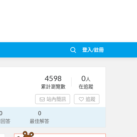
登入/註冊
4598
0
人
累計瀏覽數
在追蹤
站內簡訊
追蹤
0
0
請回答
最佳解答