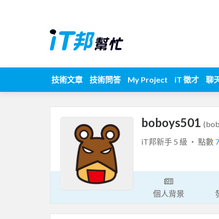
技術文章
技術問答
My Project
iT 徵才
聊
boboys501
(bo
iT邦新手 5 級 ‧ 點數
個人背景