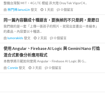
整機台灣製 MIT，4G LTE 模組 非大陸 DrayTek VigorC4...
由
林門神JanusLin
發文
1 天前
0
個留言
同一篇內容翻成十種語言，要換掉的不只是詞，是節日
我們做的是一套「上傳一張孩子的照片，就寫出並畫出一本繪本」
的產品，內容要以十種語...
由
lumorakids
發文
2 天前
0
個留言
使用 Angular、Firebase AI Logic 與 Gemini Nano 打造
混合式影像分析應用程式
本教學將示範如何使用 Angular、Firebase AI Logic 與 G...
由
Connie
發文
3 天前
0
個留言