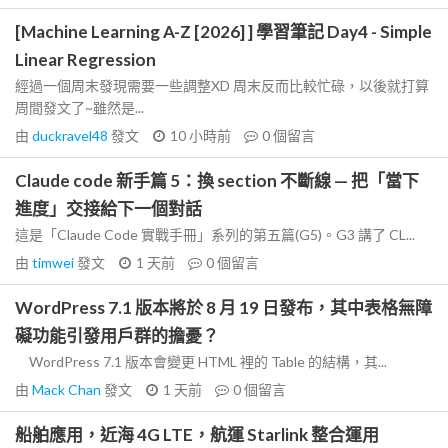
[Machine Learning A-Z [2026] ] 學習筆記 Day4 - Simple
Linear Regression
經過一個周末發現需要一些調整XD 周末反而比較忙碌，以後就打算
周間發文了~雖然是...
由
duckravel48
發文
10 小時前
0
個留言
Claude code 新手篇 5：換 section 不斷線 — 把「當下
進度」交接給下一個對話
這是「Claude Code 實戰手冊」系列的第五篇(G5)。G3 講了 CL...
由
timwei
發文
1 天前
0
個留言
WordPress 7.1 版本將於 8 月 19 日發布，其中表格無障
礙功能引發用戶群的擔憂？
WordPress 7.1 版本會變更 HTML 裡的 Table 的結構，其...
由
Mack Chan
發文
1 天前
0
個留言
船舶應用，近海 4G LTE，航運 Starlink 整合運用