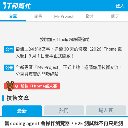
登入
文章
問答
My Project
徵才
聊天
按讚加入 iThelp 粉絲團追蹤
最熱血的技術盛事，連續 30 天的修煉【2026 iThome 鐵
公告
人賽】8 月 1 日賽事正式開啟！
全新專區「My Project」正式上線！邀請你用技術交流，
公告
分享最真實的開發經驗
前往 iThome鐵人賽
技術文章
熱門
鐵人賽
最新
當 coding agent 會操作瀏覽器，E2E 測試就不再只是測