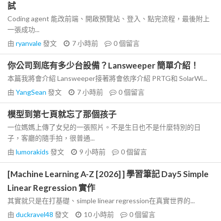
試
Coding agent 能改前端、開啟預覽站、登入、點完流程，最後附上
一張成功...
由
ryanvale
發文
7 小時前
0
個留言
你公司到底有多少台設備？Lansweeper 簡單介紹！
本篇我將會介紹 Lansweeper接著將會依序介紹 PRTG和 SolarWi...
由
YangSean
發文
7 小時前
0
個留言
模型到第七頁就忘了那個孩子
一位媽媽上傳了女兒的一張照片。不是生日也不是什麼特別的日
子，客廳的隨手拍，很普通...
由
lumorakids
發文
9 小時前
0
個留言
[Machine Learning A-Z [2026] ] 學習筆記 Day5 Simple
Linear Regression 實作
其實就只是在打基礎、simple linear regression在真實世界的...
由
duckravel48
發文
10 小時前
0
個留言