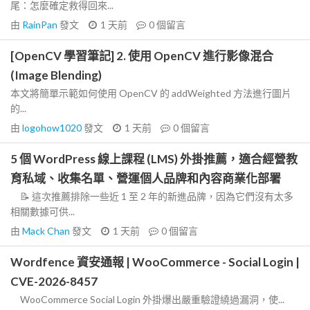
尾：怎麼確定救得回來...
由
RainPan
發文
1 天前
0
個留言
[OpenCV 學習筆記] 2. 使用 OpenCV 進行影像混合
(Image Blending)
本文將簡單示範如何使用 OpenCV 的 addWeighted 方法進行圖片
的...
由
logohow1020
發文
1 天前
0
個留言
5 個 WordPress 線上課程 (LMS) 外掛推薦，適合經營教
育私域、收集名單、營運個人品牌和內容商業化部署
📝 這次推薦排除一些近 1 至 2 年的新進品牌，因為它們沒有太多
相關數據可供...
由
Mack Chan
發文
1 天前
0
個留言
Wordfence 資安通報 | WooCommerce - Social Login |
CVE-2026-8457
WooCommerce Social Login 外掛爆出嚴重驗證繞過漏洞，使...